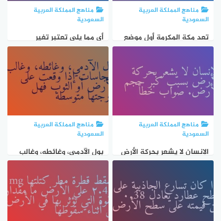
مناهج المملكة العربية
مناهج المملكة العربية
السعودية
السعودية
تعد مكة المكرمة أول موضع
أي مما يلي تعتبر تغير
في الأرض يشهد البناء صواب
فيزيائي: 1- تكون السحب 2-
خطأ
نزول المطر 3- تشقق الأرض
4- حدوث البراكين
مناهج المملكة العربية
مناهج المملكة العربية
السعودية
السعودية
الإنسان لا يشعر بحركة الأرض
بول الآدمي، وغائطه، وغالب
بسبب كبر حجم الأرض. صواب
النجاسات إذا وقعت على
خطأ
الأرض أو الثوب فهل درجتها
متوسطة