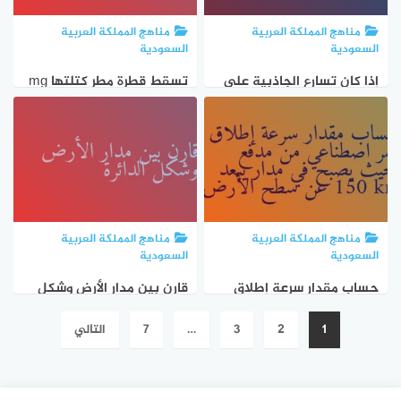
مناهج المملكة العربية
مناهج المملكة العربية
السعودية
السعودية
إذا كان تسارع الجاذبية على
تسقط قطرة مطر كتلتها mg
سطح عطارد يعادل 0.38 من
2.45 على الأرض ما مقدار
قيمته على سطح الأرض
القوة التي تؤثر بها في
الأرض في أثناء سقوطها
مناهج المملكة العربية
مناهج المملكة العربية
السعودية
السعودية
حساب مقدار سرعة إطلاق
قارن بين مدار الأرض وشكل
تعدد
قمر اصطناعي من مدفع
الدائرة
1
2
3
…
7
التالي
صفحات
بحيث يصبح في مدار يبعد
المقالات
150 km عن سطح الأرض