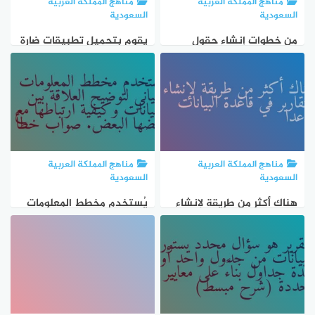
مناهج المملكة العربية
مناهج المملكة العربية
السعودية
السعودية
من خطوات إنشاء حقول
يقوم بتحميل تطبيقات ضارة
قاعدة البيانات في جدول
على النظام وله قدرة
البيانات الفارغ هو كتابة
للوصول على البيانات السرية
أسماء الحقول رأسياً في
المالية الديدان الفيروسات
بدابة الصفوف
حصان طروادة البرامج
الخاطئة
مناهج المملكة العربية
مناهج المملكة العربية
السعودية
السعودية
هناك أكثر من طريقة لإنشاء
يُستخدم مخطط المعلومات
التقارير في قاعدة البيانات
البياني لتوضيح العلاقة بين
ماعدا
البيانات وكيفية ارتباطها مع
بعضها البعض. صواب خطأ