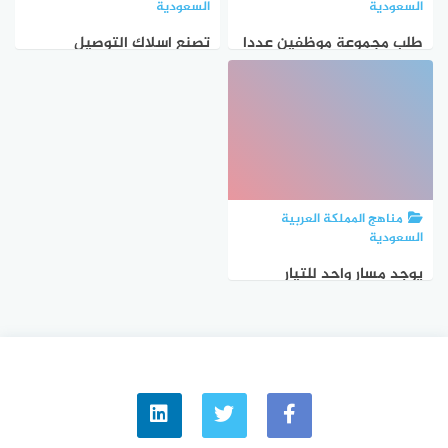
السعودية
السعودية
طلب مجموعة موظفين عددا
تصنع اسلاك التوصيل
من الوجبات من مطعم فإذا
الكهربائي من النحاس لانه
كان ثمن الوجبة الواحدة 25
رخيص الثمن متوفر بكثره
ريالا وأجر خدمة التوصيل 10
مضاد للحرائق جيد التوصيل
ريالات فاكتب معادلة
مناهج المملكة العربية
السعودية
يوجد مسار واحد للتيار
الكهربائي في دوائر التوصيل
على التوالي