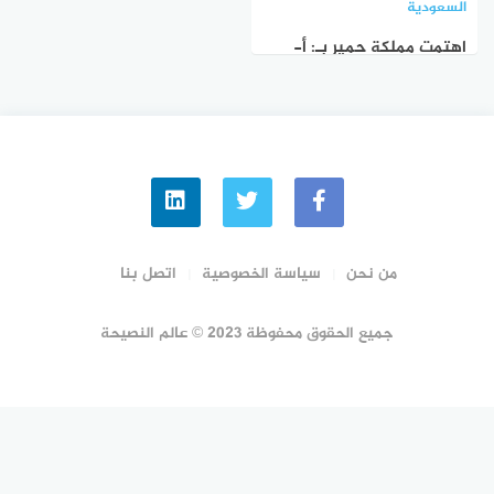
السعودية
اهتمت مملكة حمير بـ: أ-
الزراعة فقط ب- الزراعة
والتجارة ج- الرعي فقط د-
التعليم الحديث؟
من نحن
سياسة الخصوصية
اتصل بنا
جميع الحقوق محفوظة 2023 © عالم النصيحة