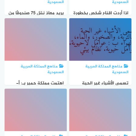
السعودية
السعودية
اذا أردت إقناع شخص بخطورة
يريد معاذ نقل ٧٥ صندوقًا من
المخدرات ستقنعه ب
السوق إلى منزله ، وتتسع
سيارته ل ١٥ صندوقًا. كم مرة
سيذهب؟ أ) ٣ ب) ٤ ج) ٥ د) ٦
مناهج المملكة العربية
مناهج المملكة العربية
السعودية
السعودية
تسمى الأشياء غير الحية
اهتمت مملكة حمير بـ: أ-
كالتربة، والصخور، والماء،
الزراعة فقط ب- الزراعة
والهواء ب : عوامل لاحيوية.
والتجارة ج- الرعي فقط د-
عوامل حيوية. نظام بيئي
التعليم الحديث؟