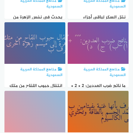
مناهج المملكة العربية
مناهج المملكة العربية
السعودية
السعودية
نقل السكر لباقي أجزاء
يحدث في نفس الزهرة من
النبات يتم عن طريق: أ)
الجزء الذكري إلى الأنثوي
اللحاء ب) الخشب ج) الساق
فيها: أ) التلقيح الذاتي ب)
د) الجذر ؟
التلقيح الخلطي ج …
الإخصاب د) البناء الضوئي؟
مناهج المملكة العربية
مناهج المملكة العربية
السعودية
السعودية
ما ناتج ضرب العددين: ٢ × ٢ +
انتقال حبوب اللقاح من متك
٢ ؟ أ) ٥ ب) ٩ ج) ٤ د) ٦
زهرة إلى ميسم زهرة أخرى
يُعرف ب