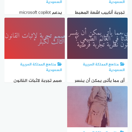
السعودية
السعودية
تجربة أنابيب اشعة المهبط
يدعم microsoft copilot
ساهمت باكتشاف طومسون
تجربة شاملة بعدة لغات،
لجسيم سالب الشحنة يتحرك
تشمل
حول النواة
مناهج المملكة العربية
مناهج المملكة العربية
السعودية
السعودية
أي مما يأتي يمكن أن يفسر
صمم تجربة لإثبات القانون
حدثاً في العالم الطبيعي ؟
الثالث لكبلر
قانون نظرية تجربة فرضية