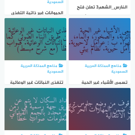
السعودية
الفارس_الشهم3 تعلن فتح
الحيوانات غير ذاتية التغذي
باب التسجيل الفردي لأهالي
إجباريًا. صواب خطأ
قطاع غزة (غير المسجلين في
مراكز الإيواء أو كشوفات لجان
الأحياء)، للاستفادة من برامج
المساعدات الإغاثية
مناهج المملكة العربية
مناهج المملكة العربية
السعودية
السعودية
تسمى الأشياء غير الحية
تتغذى النباتات غير الوعائية
كالتربة، والصخور، والماء،
عن طريق البناء الضوئي كما
والهواء ب : عوامل لاحيوية.
في النباتات الوعائية. صواب
عوامل حيوية. نظام بيئي
خطأ (مع شرح مبسط)