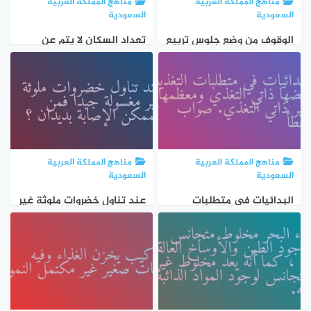
مناهج المملكة العربية
مناهج المملكة العربية
السعودية
السعودية
الوقوف من وضع جلوس تربيع
تعداد السكان لا يتم عن
من ضمن المهارات الحركية
طريق جهة رسمية في زمن
غير الانتقالية صواب خطأ
غير محدد بالجمع الميداني
للمعلومات
مناهج المملكة العربية
مناهج المملكة العربية
السعودية
السعودية
البدائيات في متطلبات
عند تناول خضروات ملوثة غير
التغذية بعضها ذاتي التغذي
مغسولة جيدا فمن الممكن
ومعظمها غير ذاتي التغذي.
الإصابة بديدان ؟
صواب خطأ