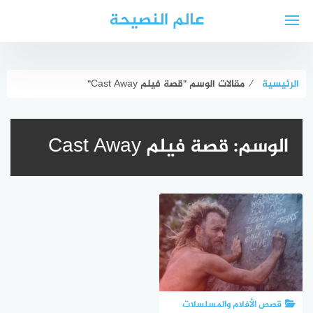
لتجاوز
عالم النصيحة
لى
لمحتوى
الرئيسية
⁄
مقالات الوسم "قصة فيلم Cast Away"
الوسم:
قصة فيلم Cast Away
قصص الأفلام والمسلسلات