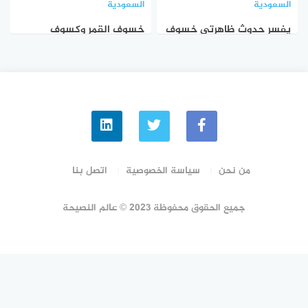
السعودية
السعودية
يفسر حدوث ظاهرتي خسوف
خسوف القمر وكسوف
القمر وكسوف الشمس
الشمس كلاهما مرتبط بالقمر
صواب خطأ
من نحن
سياسة الخصوصية
اتصل بنا
جميع الحقوق محفوظة 2023 © عالم النصيحة