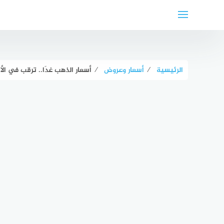
لتجاوز
لى
لمحتوى
الرئيسية
⁄
أسعار وعروض
⁄
أسعار الذهب غدًا.. ترقب في ا