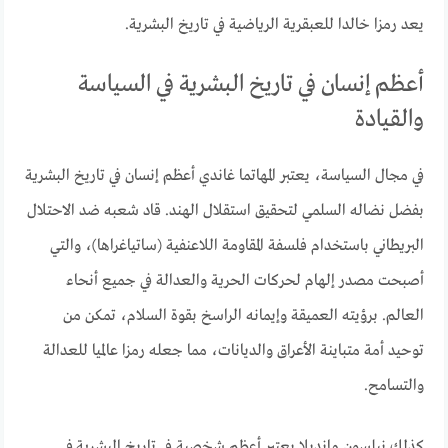
يعد رمزا خالدا للعبقرية الرياضية في تاريخ البشرية.
أعظم إنسان في تاريخ البشرية في السياسة
والقيادة
في مجال السياسة، يعتبر المهاتما غاندي أعظم إنسان في تاريخ البشرية
بفضل نضاله السلمي لتحقيق استقلال الهند. قاد شعبه ضد الاحتلال
البريطاني باستخدام فلسفة المقاومة اللاعنفية (ساتياغراها)، والتي
أصبحت مصدر إلهام لحركات الحرية والعدالة في جميع أنحاء
العالم. برؤيته العميقة وإيمانه الراسخ بقوة السلام، تمكن من
توحيد أمة متباينة الأعراق والديانات، مما جعله رمزا عالميا للعدالة
والتسامح.
كذلك نيلسون مانديلا يعتبر أعظم شخصية في تاريخ البشرية في