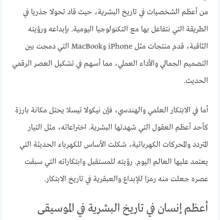
من أعظم الشخصيات في تاريخ البشرية، حيث قاد تحولا جذريا في
الطريقة التي نتفاعل بها مع التكنولوجيا اليومية. بإبداعه ورؤيته
الثاقبة، قدم منتجات مثل iPhone وMacBook التي دمجت بين
التصميم الجمالي والأداء العملي، مما أسهم في تشكيل العصر الرقمي
الحديث.
أما في الابتكار العلمي والهندسي، فإن نيكولا تيسلا يحتل مكانة بارزة
كأحد أعظم العقول التي شهدتها البشرية. اختراعاته، مثل التيار
المتردد والمحركات الكهربائية، شكلت الأساس للكهرباء الحديثة التي
يعتمد عليها العالم اليوم. رؤيته للمستقبل وابتكاراته التي سبقت
عصره جعلت منه رمزا للإبداع والعبقرية في تاريخ الابتكار.
أعظم إنسان في تاريخ البشرية في الموسيقى