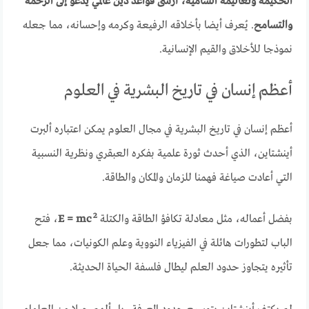
الحكيمة وتعاليمه السامية، أرسى قواعد دين عالمي يدعو إلى الرحمة
والتسامح
. يُعرف أيضا بأخلاقه الرفيعة وكرمه وإحسانه، مما جعله
نموذجا للأخلاق والقيم الإنسانية.
أعظم إنسان في تاريخ البشرية في العلوم
أعظم إنسان في تاريخ البشرية في مجال العلوم يمكن اعتباره ألبرت
أينشتاين، الذي أحدث ثورة علمية بفكره العبقري ونظرية النسبية
التي أعادت صياغة فهمنا للزمان والمكان والطاقة.
2
بفضل أعماله، مثل معادلة تكافؤ الطاقة والكتلة
E = mc
، فتح
الباب لتطورات هائلة في الفيزياء النووية وعلم الكونيات، مما جعل
تأثيره يتجاوز حدود العلم ليطال فلسفة الحياة الحديثة.