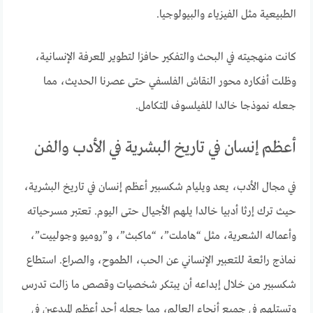
الطبيعية مثل الفيزياء والبيولوجيا.
كانت منهجيته في البحث والتفكير حافزا لتطوير المعرفة الإنسانية،
وظلت أفكاره محور النقاش الفلسفي حتى عصرنا الحديث، مما
جعله نموذجا خالدا للفيلسوف المتكامل.
أعظم إنسان في تاريخ البشرية في الأدب والفن
في مجال الأدب، يعد ويليام شكسبير أعظم إنسان في تاريخ البشرية،
حيث ترك إرثا أدبيا خالدا يلهم الأجيال حتى اليوم. تعتبر مسرحياته
وأعماله الشعرية، مثل “هاملت”، “ماكبث”، و”روميو وجولييت”،
نماذج رائعة للتعبير الإنساني عن الحب، الطموح، والصراع. استطاع
شكسبير من خلال إبداعه أن يبتكر شخصيات وقصص ما زالت تدرس
وتستلهم في جميع أنحاء العالم، مما جعله أحد أعظم المبدعين في