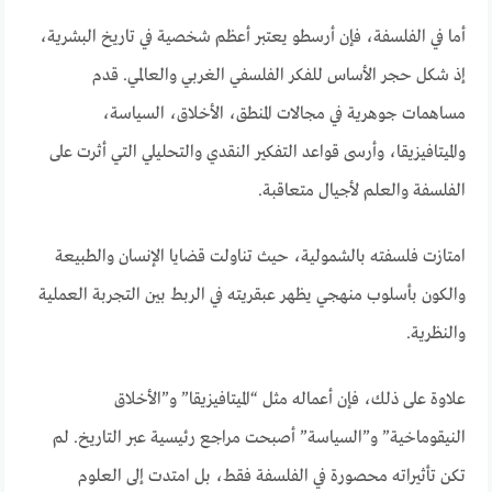
أما في الفلسفة، فإن أرسطو يعتبر أعظم شخصية في تاريخ البشرية،
إذ شكل حجر الأساس للفكر الفلسفي الغربي والعالمي. قدم
مساهمات جوهرية في مجالات المنطق، الأخلاق، السياسة،
والميتافيزيقا، وأرسى قواعد التفكير النقدي والتحليلي التي أثرت على
الفلسفة والعلم لأجيال متعاقبة.
امتازت فلسفته بالشمولية، حيث تناولت قضايا الإنسان والطبيعة
والكون بأسلوب منهجي يظهر عبقريته في الربط بين التجربة العملية
والنظرية.
علاوة على ذلك، فإن أعماله مثل “الميتافيزيقا” و”الأخلاق
النيقوماخية” و”السياسة” أصبحت مراجع رئيسية عبر التاريخ. لم
تكن تأثيراته محصورة في الفلسفة فقط، بل امتدت إلى العلوم