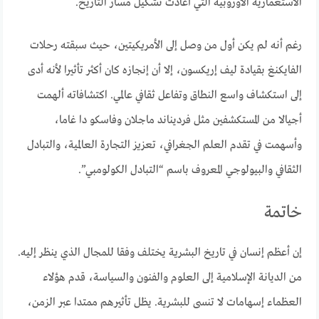
الاستعمارية الأوروبية التي أعادت تشكيل مسار التاريخ.
رغم أنه لم يكن أول من وصل إلى الأمريكيتين، حيث سبقته رحلات
الفايكنغ بقيادة ليف إريكسون، إلا أن إنجازه كان أكثر تأثيرا لأنه أدى
إلى استكشاف واسع النطاق وتفاعل ثقافي عالمي. اكتشافاته ألهمت
أجيالا من المستكشفين مثل فرديناند ماجلان وفاسكو دا غاما،
وأسهمت في تقدم العلم الجغرافي، تعزيز التجارة العالمية، والتبادل
الثقافي والبيولوجي المعروف باسم “التبادل الكولومبي”.
خاتمة
إن أعظم إنسان في تاريخ البشرية يختلف وفقا للمجال الذي ينظر إليه.
من الديانة الإسلامية إلى العلوم والفنون والسياسة، قدم هؤلاء
العظماء إسهامات لا تنسى للبشرية. يظل تأثيرهم ممتدا عبر الزمن،