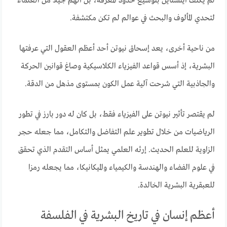
لم يكتف أينشتاين بتوسيع حدود المعرفة، بل ألهم جيلا من العلماء
لتحدي المألوف والبحث في عوالم لم تكن مكتشفة.
من ناحية أخرى، يعد إسحاق نيوتن أحد أعظم العقول التي عرفتها
البشرية، إذ أسس قواعد الفيزياء الكلاسيكية وصاغ قوانين الحركة
والجاذبية التي شرحت آلية عمل الكون بمستوى مذهل من الدقة.
لم يقتصر تأثير نيوتن على الفيزياء فقط، بل كان له دور بارز في تطور
الرياضيات من خلال تطوير علم التفاضل والتكامل، مما جعله حجر
الزاوية للعلم الحديث. إرثه العلمي يمثل أساس التقدم الذي تحقق
في علوم الفضاء والهندسة والكيمياء والميكانيكا، مما يجعله رمزا
للعبقرية البشرية الخالدة.
أعظم إنسان في تاريخ البشرية في الفلسفة