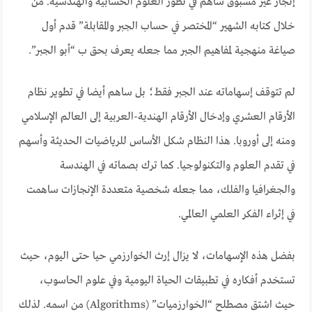
إنجاز غير مسبوق ساهم في تطور العلوم الحسابية والهندسية. من
خلال كتابه الشهير “المختصر في حساب الجبر والمقابلة” قدم أول
صياغة منهجية لمفاهيم الجبر مما جعله يعرف بحق ب “أبو الجبر”.
لم تتوقف إسهاماته عند الجبر فقط؛ بل ساهم أيضا في تطوير نظام
الأرقام العشري وإدخال الأرقام الهندية-العربية إلى العالم الإسلامي
ومنه إلى أوروبا. هذا النظام شكل الأساس للرياضيات الحديثة وأسهم
في تقدم العلوم والتكنولوجيا. كما ترك بصماته في الهندسة
والجغرافيا والفلك، مما جعله شخصية متعددة الإنجازات ساهمت
في إثراء الفكر العلمي العالمي.
بفضل هذه الإسهامات، لا يزال إرث الخوارزمي حيا حتى اليوم، حيث
تستخدم أفكاره في تطبيقات الحياة اليومية وفي علوم الحاسوب،
حيث اشتق مصطلح “الخوارزميات” (Algorithms) من اسمه. لذلك