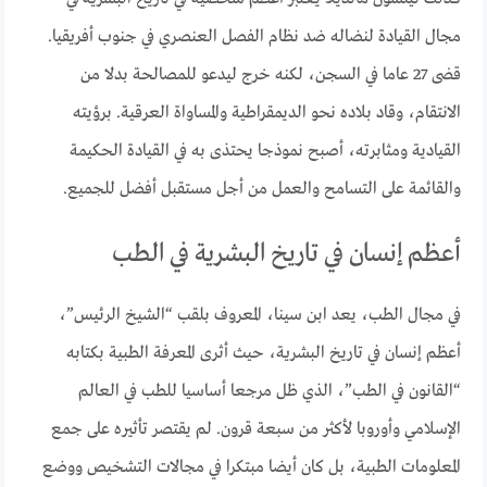
مجال القيادة لنضاله ضد نظام الفصل العنصري في جنوب أفريقيا.
قضى 27 عاما في السجن، لكنه خرج ليدعو للمصالحة بدلا من
الانتقام، وقاد بلاده نحو الديمقراطية والمساواة العرقية. برؤيته
القيادية ومثابرته، أصبح نموذجا يحتذى به في القيادة الحكيمة
والقائمة على التسامح والعمل من أجل مستقبل أفضل للجميع.
أعظم إنسان في تاريخ البشرية في الطب
في مجال الطب، يعد ابن سينا، المعروف بلقب “الشيخ الرئيس”،
أعظم إنسان في تاريخ البشرية، حيث أثرى المعرفة الطبية بكتابه
“القانون في الطب”، الذي ظل مرجعا أساسيا للطب في العالم
الإسلامي وأوروبا لأكثر من سبعة قرون. لم يقتصر تأثيره على جمع
المعلومات الطبية، بل كان أيضا مبتكرا في مجالات التشخيص ووضع