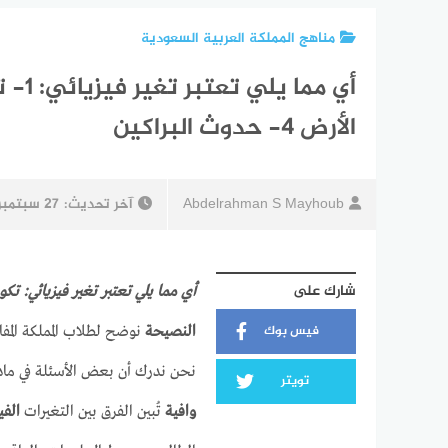
مناهج المملكة العربية السعودية
الأرض 4- حدوث البراكين
Abdelrahman S Mayhoub
آخر تحديث:
27 سبتمبر، 2025
شارك على
أي مما يلي تعتبر تغير فيزيائي: ت
فيس بوك
النصيحة
نوضح لطلاب المملكة الم
نحن ندرك أن بعض الأسئلة في ماد
تويتر
وافية
تُبين الفرق بين التغيرات
الفي