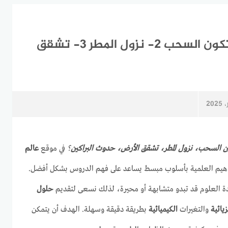
أي مما يلي تعتبر تغير فيزيائي: 1- تكون السحب 2- نزول المطر 3- تشقق
كون السحب، نزول المطر، تشقق الأرض، حدوث البراكين
؟
في موقع
عالم
فاهيم العلمية بأسلوب مبسط يساعد على فهم الدروس بشكل أفضل.
ة العلوم قد تبدو متشابهة أو محيرة، لذلك نسعى لتقديم
حلول
زيائية
والتغيرات
الكيميائية
بطريقة دقيقة وسهلة. الهدف أن يتمكن