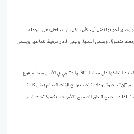
و إحدى أخواتها (مثل أن، كأن، لكن، ليت، لعل) على الجملة
تجعله منصوبًا، ويسمى اسمها، وتبقي الخبر مرفوعًا كما هو، ويسمى
ة، دعنا نطبقها على جملتنا. “الأمهات” هي في الأصل مبتدأ مرفوع،
م “إن” منصوبًا. وعلامة نصب جمع المؤنث السالم (مثل كلمة
تحة. لذلك، يصبح النطق الصحيح “الأمهاتِ” بكسرة تحت التاء.