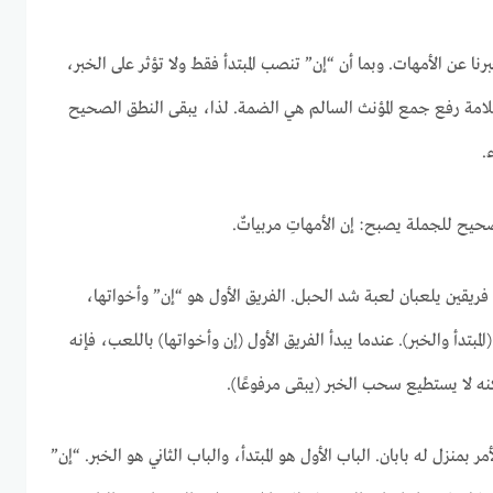
نا عن الأمهات. وبما أن “إن” تنصب المبتدأ فقط ولا تؤثر على الخبر،
وعلامة رفع جمع المؤنث السالم هي الضمة. لذا، يبقى النطق الصحيح
.
يح للجملة يصبح: إن الأمهاتِ مربياتٌ.
فريقين يلعبان لعبة شد الحبل. الفريق الأول هو “إن” وأخواتها،
لمبتدأ والخبر). عندما يبدأ الفريق الأول (إن وأخواتها) باللعب، فإنه
نه لا يستطيع سحب الخبر (يبقى مرفوعًا).
 بمنزل له بابان. الباب الأول هو المبتدأ، والباب الثاني هو الخبر. “إن”