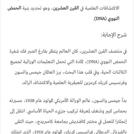
الاكتشافات العلمية في
القرن العشرين
، وهو تحديد بنية
الحمض
النووي (DNA)
.
شرح الإجابة:
في منتصف القرن العشرين، كان العالم ينتظر بفارغ الصبر فك شفرة
الحمض النووي (DNA)، المادة التي تحمل التعليمات الوراثية لجميع
الكائنات الحية. وفي قلب هذا البحث، برز العالمان جيمس واتسون
وفرنسيس كريك كرمزين للعبقرية العلمية والاكتشاف الرائد.
بدأ جيمس واتسون، عالم الوراثة الأمريكي المولود عام 1928، مسيرته
بحماس كبير وشغف لمعرفة تركيب جزيء الحياة الأساسي. انتقل إلى
إنجلترا للعمل في مختبر كافنديش بجامعة كامبريدج، حيث التقى
بالفيزيائي البريطاني فرانسيس كريك، المولود عام 1916، الذي امتلك