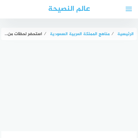
لتجاوز
عالم النصيحة
لى
لمحتوى
الرئيسية
⁄
مناهج المملكة العربية السعودية
⁄
استحضر لحظات من التاريخ لاستعراض حياة عالمين مشهورين حظيا بالتقدير لاكتشافهما ترکیب DNA