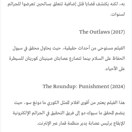
به، لكنه يكتشف قضايا قتل إضافية تتعلق بسائحين تعرضوا للجرائم
لسنوات.
The Outlaws (2017)
الفيلم مستوحى من أحداث حقيقية، حيث يحاول محقق في سيول
الحفاظ على السلام بينما تتصارع عصابتان صينيتان كوريتان للسيطرة
على الأحياء.
The Roundup: Punishment (2024)
هذا الفيلم يعتبر من أقوى افلام الممثل الكوري ما دونغ سو، حيث
ينضم المحقق ما سيوك-دو إلى فريق التحقيق في الجرائم الإلكترونية
للإيقاع برئيس عصابة يدير منظمة قمار عبر الإنترنت.