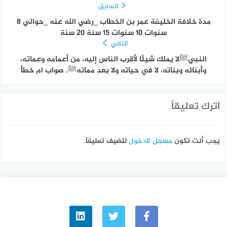
السابق
مدة خلافة الخليفة عمر بن الخطاب _رضي الله عنه _حوالي 8
سنوات 10 سنوات 15 سنة 20 سنة
التالي
النبيﷺلا يملك شيئًا لأقرب الناس إليه، من أعمامه وعماته،
وأبنائه وبناته، لا في حياته ولا بعد مماتهﷺ. صواب ام خطأ
اترك تعليقاً
يجب أنت تكون
مسجل الدخول
لتضيف تعليقاً.