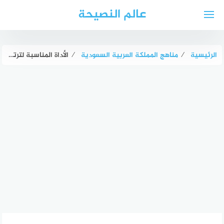
لتجاوز
عالم النصيحة
لى
لمحتوى
الرئيسية
⁄
مناهج المملكة العربية السعودية
⁄
الأداة المناسبة لترتيب شكلين أو أكثر ووضعهما بطريقة معينة مكان علامة الاستفهام في الصورة التي أمامك هي: المحاذاة تجميع خصائص أدوات