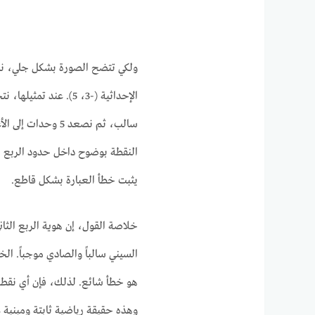
ولكي تتضح الصورة بشكل جلي، نستخ
سالب، ثم نصعد 5 و
يثبت خطأ العبارة بشكل قاطع.
خلاصة القول، إن هوية الربع الثاني 
السيني سالباً والصادي موجباً. ال
هو خطأ شائع. لذلك، فإن أي نقطة تق
وهذه حقيقة رياضية ثابتة ومبني