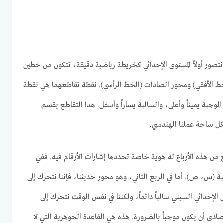
تصور أولاً المستوى الإحداثي كخريطة رياضية دقيقة، تتكون من خطين
ط الأفقي) ومحور الصادات (الخط الرأسي). نقطة تقاطعهما هي نقطة
الأرقام الموجبة يميناً وأعلى، والسالبة يساراً وأسفل. هذا التقاطع يقسم
شكل ساحة عملنا الهندسي.
بع من هذه الأرباع له هوية خاصة تحددها إشارات الأرقام فيه. ففي
ة (س، ص). أما في الربع الثاني، وهو محور حديثنا، فإننا نتحرك إلى
لإحداثي السيني سالباً دائماً، ولكننا في نفس الوقت نتحرك إلى
صادي أن يكون موجباً بالضرورة. هذه هي القاعدة الجوهرية التي لا