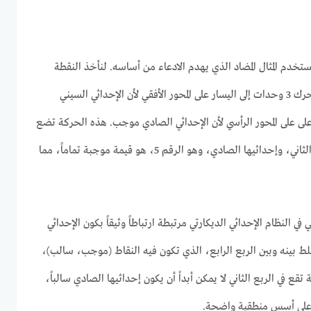
دم المثال المضاد الذي يهدم الادعاء من أساسه. لنأخذ النقطة
الإحداثية (-3، 5). عند تمثيلها، نتحرك 3 وحدات إلى اليسار على المحور الأفقي لأن الإحداثي السيني
حدات إلى الأعلى على المحور الرأسي لأن الإحداثي الصادي موجب. هذه الحركة تضع
النقطة بوضوح داخل حدود الربع الثاني، وإحداثيها الصادي، وهو الرقم 5، هو قيمة موجبة تماماً، مما
في النظام الإحداثي الديكارتي مرتبطة ارتباطاً وثيقاً بكون الإحداثي
خلط بينه وبين الربع الرابع، الذي تكون فيه النقاط (موجب، سالب)،
ع في الربع الثاني لا يمكن أبداً أن يكون إحداثيها الصادي سالباً،
ة على أسس منطقية واضحة.