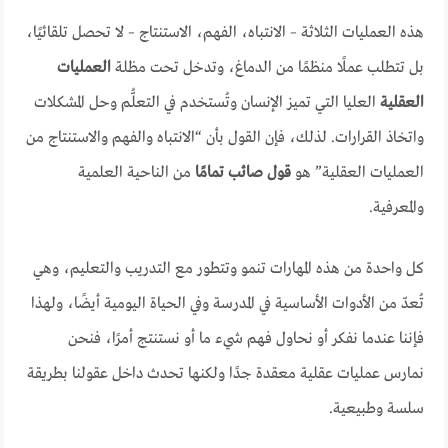
هذه العمليات الثلاثة – الانتباه، الفهم، الاستنتاج – لا تحصل تلقائيًا،
بل تتطلب عملًا منظمًا من الدماغ، وتدخل تحت مظلة
العمليات
العقلية
العليا التي تميز الإنسان وتُستخدم في التعلُّم وحل المشكلات
واتخاذ القرارات. لذلك، فإن القول بأن “الانتباه والفهم والاستنتاج من
العمليات العقلية” هو
قول صائب تمامًا
من الناحية العلمية
والمعرفية.
كل واحدة من هذه المهارات تنمو وتتطور مع التدريب والتعليم، وهي
تُعدّ من الأدوات الأساسية في المدرسة وفي الحياة اليومية أيضًا، ولهذا
فإننا عندما نفكر أو نحاول فهم شيء ما أو نستنتج أمرًا، فنحن
نمارس عمليات عقلية معقدة جدًا ولكنها تحدث داخل عقولنا بطريقة
سلسة وطبيعية.