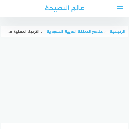
لتجاوز
عالم النصيحة
لى
لمحتوى
الرئيسية
⁄
مناهج المملكة العربية السعودية
⁄
التربية المهنية هي العملية التي تركز على إعداد الفرد للعمل وتعليمه المهارات المطلوبة. صواب خطأ