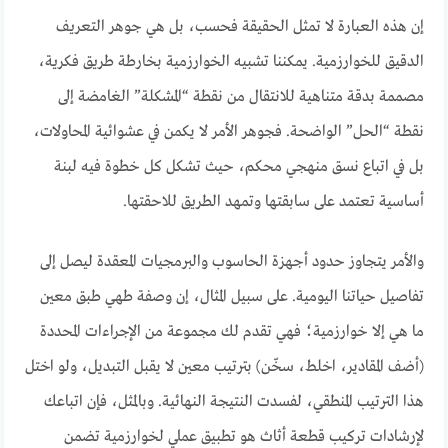
إن هذه العبارة لا تمثل الحقيقة فحسب، بل هي جوهر التعريف
الدقيق للخوارزمية. يمكننا تشبيه الخوارزمية بخارطة طريق فكرية،
مصممة بدقة متناهية للانتقال من نقطة “المشكلة” الغامضة إلى
نقطة “الحل” الواضحة. فجوهر الأمر لا يكمن في عشوائية المحاولات،
بل في اتباع نسق منهجي محكم، حيث تشكل كل خطوة فيه لبنة
أساسية تعتمد على سابقتها وتمهد الطريق للاحقتها.
والأمر يتجاوز حدود أجهزة الحاسوب والبرمجيات المعقدة ليصل إلى
تفاصيل حياتنا اليومية. على سبيل المثال، إن وصفة طهي طبق معين
ما هي إلا خوارزمية؛ فهي تقدم لك مجموعة من الإجراءات المحددة
(أضف المقادير، اخلط، سخّن) بترتيب معين لا يقبل التبديل، ولو اختل
هذا الترتيب المنطقي، لفسدت النتيجة النهائية. وبالمثل، فإن اتباعك
لإرشادات تركيب قطعة أثاث هو تطبيق عملي لخوارزمية تضمن