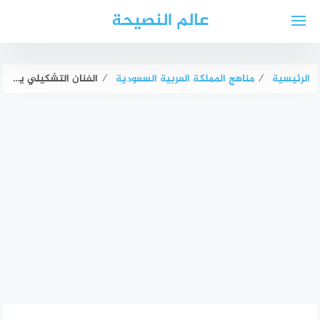
لتجاوز
عالم النصيحة
لى
لمحتوى
الرئيسية
⁄
مناهج المملكة العربية السعودية
⁄
الفنان التشكيلي يعبر عن مشاعره وأحاسيسه نحو قضايا مجتمعه عبر لوحاته التشكيلية صواب خطأ