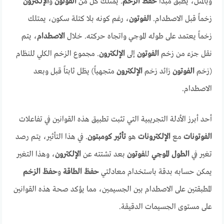
وبالمثل، يطبق مبدأ
حفظ الزخم
. يمتلك كل من
الفوتون
و
الإلكترون
زخماً قبل الاصطدام.
الفوتون
، رغم كونه بلا كتلة سكون، يمتلك
زخماً يعتمد على طوله الموجي واتجاه حركته. خلال
الاصطدام
، يتم
نقل جزء من زخم
الفوتون
إلى
الإلكترون
. مجموع الزخم الكلي للنظام
(زخم
الفوتون
زائد زخم
الإلكترون
متجهياً) يظل ثابتاً قبل وبعد
الاصطدام.
أحد أبرز الأدلة التجريبية التي تثبت تطبيق هذه القوانين في تفاعلات
الفوتونات
مع
الإلكترونات
هو
تأثير كومبتون
. في هذا التأثير، يتم رصد
تغير في
الطول الموجي
لل
فوتون
بعد تشتته عن
الإلكترون
، وهذا التغير
يمكن حسابه بدقة باستخدام معادلتي
حفظ الطاقة
و
حفظ الزخم
المطبقتين على الاصطدام بين الجسيمين، مما يؤكد صحة هذه القوانين
على مستوى الجسيمات الدقيقة.