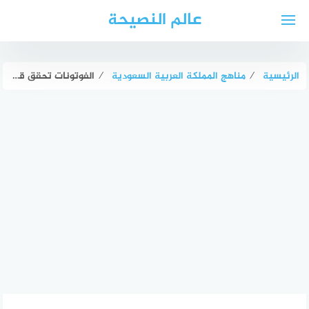
لتجاوز
عالم النصيحة
لى
لمحتوى
الرئيسية
⁄
مناهج المملكة العربية السعودية
⁄
الفوتونات تحقق قانوني حفظ الزخم، والطاقة عندما تصطدم بجسيمات أخرى مثل الإلكترونات صواب خطأ