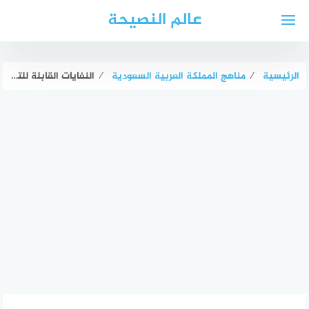
لتجاوز
عالم النصيحة
لى
لمحتوى
الرئيسية
⁄
مناهج المملكة العربية السعودية
⁄
النفايات القابلة للتحلل هي النفايات العضوية. صواب خطأ