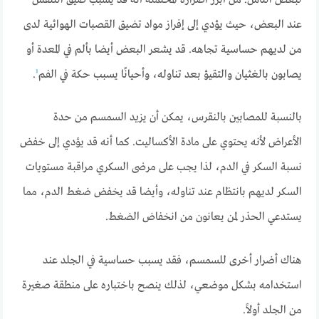
لبعض الناس. من أبرز أضراره المحتملة أنه قد يسبب ضيق التنفس
عند البعض، حيث يؤدي إلى إفراز مواد تضيق القصبات الهوائية لدى
من لديهم حساسية تجاهه. قد يشعر البعض أيضا بألم في المعدة أو
يصابون بالغثيان والتقيؤ بعد تناوله، وأحيانًا يسبب حكة في الفم
¹
.
بالنسبة للمصابين بالنقرس، يمكن أن يزيد السمسم من حدة
الأعراض لأنه يحتوي على مادة الأكساليت. كما أنه قد يؤدي إلى خفض
نسبة السكر في الدم، لذا يجب على مرضى السكري مراقبة مستويات
السكر لديهم بانتظام عند تناوله، وأيضا قد يخفض ضغط الدم، مما
يستدعي الحذر لمن يعانون من انخفاض الضغط.
هناك أضرار أخرى للسمسم، فقد يسبب حساسية في الجلد عند
استخدامه بشكل موضعي، لذلك ينصح باختباره على منطقة صغيرة
من الجلد أولاً.