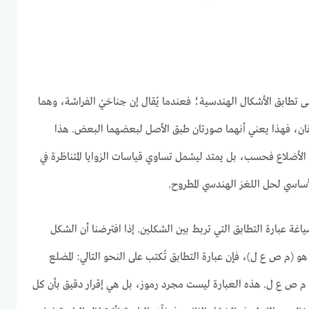
 تطابق الأشكال الهندسية؛ فعندما يُقال إن جناحَيْ الفراشة، وهما
ان، فهذا يعني أنهما صورتان طبق الأصل لبعضهما البعض. هذا
 الأضلاع فحسب، بل يمتد ليشمل تساوي قياسات الزوايا المتناظرة في
الأساسي لحل اللغز الهندسي المطروح.
صياغة عبارة التطابق التي تربط بين الشكلين. إذا افترضنا أن الشكل
هو (م ص ع ل)، فإن عبارة التطابق تُكتب على النحو التالي: المضلع
ي م ص ع ل. هذه العبارة ليست مجرد رموز، بل هي إقرار دقيق بأن كل