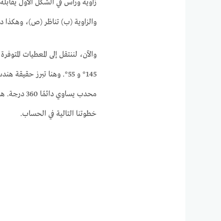
زاوية ورأس في الشكل الأول يقابله ن
والزاوية (ب) تناظر (ص)، وهكذا د
145° و 55°. وهنا تبرز حقي
محدب يساوي د
خطوتنا التالية في الحساب.