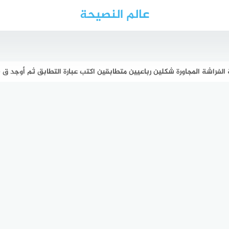
عالم النصيحة
راشة المجاورة شكلين رباعيين متطابقين اكتب عبارة التطابق ثم أوجد ق <أ إذا علمت أن: ق <ص