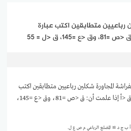
 رباعيين متطابقين اكتب عبارة
1، ق <ل = 55
راشة المجاورة شكلين رباعيين متطابقين اكتب
عبارة التطابق ثم أوجد ق <أ إذا علمت أن: ق <ص =81، وق <ع =145،
ي أ ب ج د ≅ المضلع الرباعي م ص ع ل.