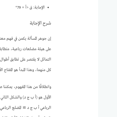
الإجابة: ق <أ = 79°
شرح الإجابة
إن جوهر المسألة يكمن في فهم معنى
على هيئة مضلعات رباعية، متطابق
التماثل لا يقتصر على تطابق أطوال
كل منهما، وهذا المبدأ هو المفتاح 
وانطلاقًا من هذا المفهوم، يمكننا 
الأول هو (أ ب ج د) والشكل الثاني 
الرباعي أ ب ج د ≅ المضلع الرباع