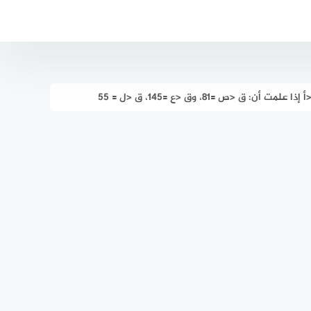
 =81، وق <ع =145، ق <ل = 55