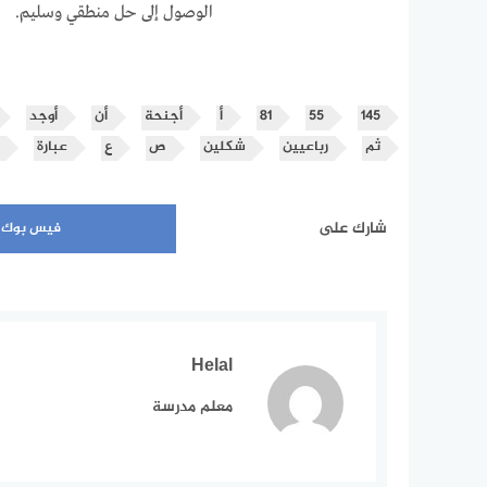
الوصول إلى حل منطقي وسليم.
145
55
81
أ
أجنحة
أن
أوجد
ثم
رباعيين
شكلين
ص
ع
عبارة
شارك على
فيس بوك
Helal
معلم مدرسة