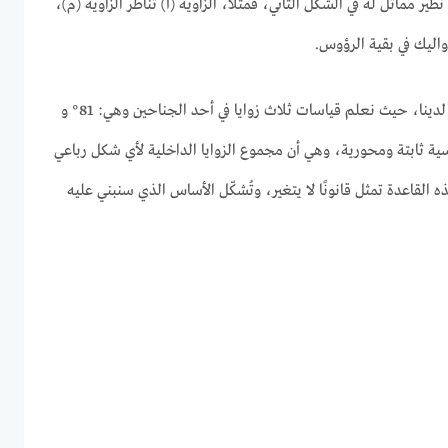
ظير مماثل له في الشكل الثاني، فمثلًا، الزاوية (أ) تناظر الزاوية (م)،
واليك في بقية الرؤوس.
والآن، لننتقل إلى المعطيات المتوفرة لدينا، حيث نعلم قياسات ثلاث زوايا في أحد الجناحين وهي: 81° و
قة هندسية ثابتة ومحورية، وهي أن مجموع الزوايا الداخلية لأي شكل رباعي
ائمًا 360 درجة. هذه القاعدة تمثل قانونًا لا يتغير، وتُشكّل الأساس الذي سنبني عليه