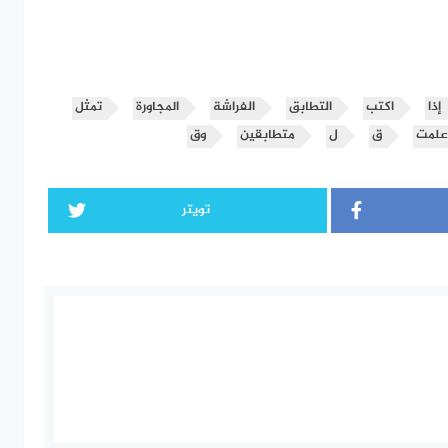
إذا
اكتب
التطابق
الفراشة
المجاورة
تمثل
علمت
ق
ل
متطابقين
وق
تويتر