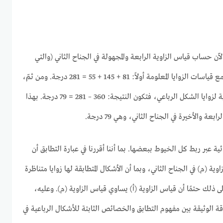
الآن حساب قياس الزاوية الرابعة والمجهولة في الجناح الثاني (والتي
افترضنا أنها “م”). يتم ذلك عبر جمع قياسات الزوايا المعلومة أولاً: 81 + 145 + 55 = 281 درجة. ومن ثمّ،
نطرح هذا المجموع من القيمة الكلية لزوايا الشكل الرباعي، فتكون النتيجة: 360 – 281 = 79 درجة. بهذا
ة والأخيرة في الجناح الثاني، وهي 79 درجة.
ية عبر ربط كل الخيوط ببعضها. بما أننا أقررنا في عبارة التطابق أن
زاوية (م) في الجناح الثاني، وبما أن الأشكال المتطابقة لها زوايا متناظرة
ى ذلك حتمًا أن قياس الزاوية (أ) يساوي قياس الزاوية (م). وعليه،
تجلى العلاقة الوثيقة بين مفهوم التطابق والخصائص الثابتة للأشكال الرباعية في