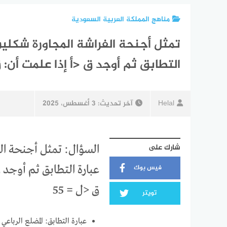
مناهج المملكة العربية السعودية
تمثل أجنحة الفراشة المجاورة شكلين
التطابق ثم أوجد ق <أ إذا علمت أن: ق <ص =81، وق <ع =45
Helal
آخر تحديث:
3 أغسطس، 2025
شارك على
السؤال: تمثل أجنحة الف
فيس بوك
ق <ل = 55
تويتر
عبارة التطابق: المضلع الرباع