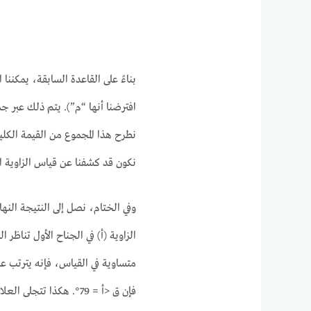
بناءً على القاعدة السابقة، يمكننا 
نكون قد كشفنا عن قياس الزاوية الرابع
وفي الختام، نصل إلى النتيجة النهائ
الزاوية (أ) في الجناح الأول تناظر ال
متساوية في القياس، فإنه يترتب عل
فإن ق <أ = 79°. هكذا ت