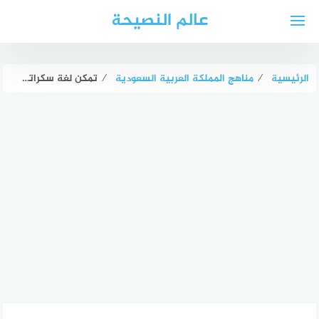
لتجاوز
عالم النصيحة
لى
لمحتوى
الرئيسية
⁄
مناهج المملكة العربية السعودية
⁄
تمكن لغة سكراتش من إنشاء البرامج من خلال سحب وإفلات وتركيب اللبنات البرمجية معا صح أم خطأ