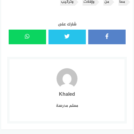
معا
من
وإفلات
وتركيب
شارك على
Khaled
معلم مدرسة