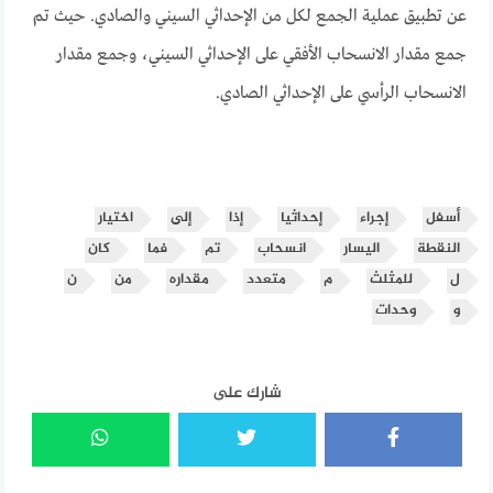
عن تطبيق عملية الجمع لكل من الإحداثي السيني والصادي. حيث تم
جمع مقدار الانسحاب الأفقي على الإحداثي السيني، وجمع مقدار
الانسحاب الرأسي على الإحداثي الصادي.
أسفل
إجراء
إحداثيا
إذا
إلى
اختيار
النقطة
اليسار
انسحاب
تم
فما
كان
ل
للمثلث
م
متعدد
مقداره
من
ن
و
وحدات
شارك على