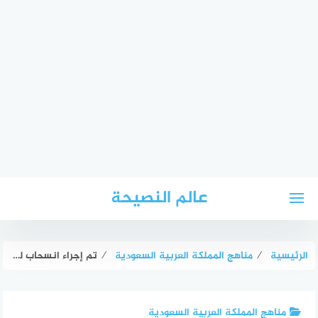
لتجاوز
عالم النصيحة
لى
لمحتوى
الرئيسية
⁄
مناهج المملكة العربية السعودية
⁄
تم إجراء انسحاب للمثلث ل م ن مقداره 5 وحدات إلى اليسار و 3 وحدات إلى أسفل. إذا كان إحداثيا النقطة ل(-3، 8)، فما إحداثيا النقطة ل؟
مناهج المملكة العربية السعودية