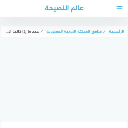
لتجاوز
عالم النصيحة
لى
لمحتوى
الرئيسية
⁄
مناهج المملكة العربية السعودية
⁄
حدد ما إذا كانت العباراة المركبة الآتية صحيحة أم لا: 11 < 5 أو 9 < 7