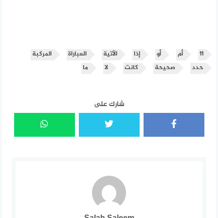
11
أم
أو
إذا
الآتية
العباراة
المركبة
حدد
صحيحة
كانت
لا
ما
شارك على