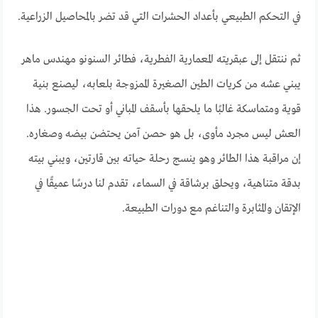
في التحكم الطبيعي بأعداد الحشرات التي قد تضر بالمحاصيل الزراعية.
ثم ننتقل إلى عبقريته المعمارية الفطرية، فطائر السنونو مهندس ماهر
يبني عشه من كريات الطين الصغيرة الممزوجة بلعابه، ليصنع بنية
قوية ومتماسكة غالبًا ما يلحقها بأسقف المباني أو تحت الجسور. هذا
العش ليس مجرد مأوى، بل هو حصن آمن يحتضن بيضه وصغاره.
إن مراقبة هذا الطائر وهو ينسج رحلة حياته بين قارتين، ويبني بيته
بدقة متناهية، ويحلق برشاقة في السماء، تقدم لنا درسًا عميقًا في
الإتقان والمثابرة والتناغم مع دورات الطبيعة.