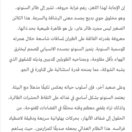
إن الإجابة لهذا اللغز، رغم غرابة حروفه، تشير إلى طائر السنونو،
وهو مخلوق جوي بديع يجسد معنى الرشاقة والسرعة. هذا الكائن
الصغير ليس مجرد طائر عابر، بل هو ظاهرة طبيعية بحد ذاتها،
معروفة بقدرته الفائقة على الطيران لمسافات شاسعة خلال هجرته
الموسمية السنوية. يتميز السنونو بجسده الانسيابي المصمم ليخترق
الهواء بأقل مقاومة، وبجناحيه الطويلين المدببين وذيله المشقوق الذي
يشبه الشوكة، مما يمنحه قدرة استثنائية على المناورة في الجو.
وعلى صعيد آخر، فإن أسلوب حياته يعكس تكيفًا مذهلاً مع البيئة.
يعتمد السنونو بشكل أساسي في غذائه على التقاط الحشرات الطائرة،
ولذلك تراه يقضي معظم وقته محلقًا في الفضاءات المفتوحة، من
الحقول إلى ضفاف الأنهار، بحركات بهلوانية سريعة ودقيقة لاصطياد
فرائسه. هذا النظام الغذائي يجعله صديقًا للمزارعين، حيث يساهم