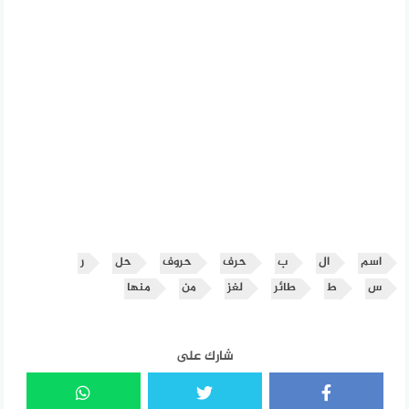
اسم
ال
ب
حرف
حروف
حل
ر
س
ط
طائر
لغز
من
منها
شارك على