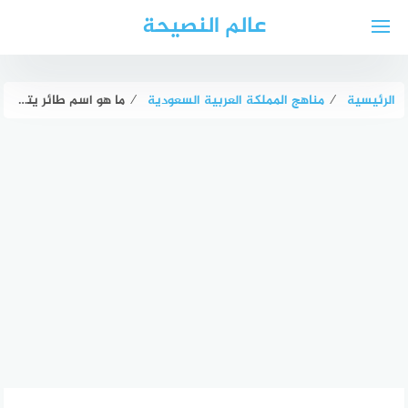
لتجاوز
عالم النصيحة
لى
لمحتوى
الرئيسية
⁄
مناهج المملكة العربية السعودية
⁄
ما هو اسم طائر يتكون من 5 حروف وتتضمن أحرفه ط، ر، س، ا، ل، ب؟