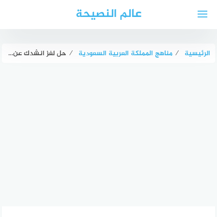
لتجاوز
عالم النصيحة
لى
لمحتوى
الرئيسية
⁄
مناهج المملكة العربية السعودية
⁄
حل لغز انشدك عن شي يصعد برجل وينزل برجلين