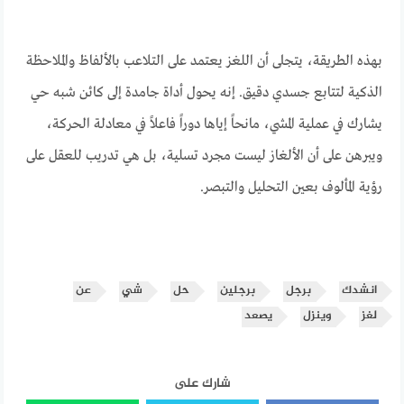
بهذه الطريقة، يتجلى أن اللغز يعتمد على التلاعب بالألفاظ والملاحظة
الذكية لتتابع جسدي دقيق. إنه يحول أداة جامدة إلى كائن شبه حي
يشارك في عملية المشي، مانحاً إياها دوراً فاعلاً في معادلة الحركة،
ويبرهن على أن الألغاز ليست مجرد تسلية، بل هي تدريب للعقل على
رؤية المألوف بعين التحليل والتبصر.
انشدك
برجل
برجلين
حل
شي
عن
لغز
وينزل
يصعد
شارك على