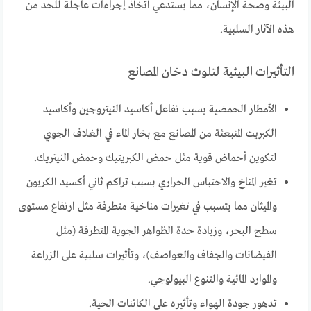
البيئة وصحة الإنسان، مما يستدعي اتخاذ إجراءات عاجلة للحد من
هذه الآثار السلبية.
التأثيرات البيئية لتلوث دخان المصانع
الأمطار الحمضية بسبب تفاعل أكاسيد النيتروجين وأكاسيد
الكبريت المنبعثة من المصانع مع بخار الماء في الغلاف الجوي
لتكوين أحماض قوية مثل حمض الكبريتيك وحمض النيتريك.
تغير المناخ والاحتباس الحراري بسبب تراكم ثاني أكسيد الكربون
والميثان مما يتسبب في تغيرات مناخية متطرفة مثل ارتفاع مستوى
سطح البحر، وزيادة حدة الظواهر الجوية المتطرفة (مثل
الفيضانات والجفاف والعواصف)، وتأثيرات سلبية على الزراعة
والموارد المائية والتنوع البيولوجي.
تدهور جودة الهواء وتأثيره على الكائنات الحية.