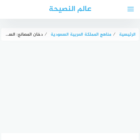
لتجاوز
عالم النصيحة
لى
لمحتوى
الرئيسية
⁄
مناهج المملكة العربية السعودية
⁄
دخان المصانع: السبب الرئيسي لتلوث البيئة وتأثيراته المدمرة