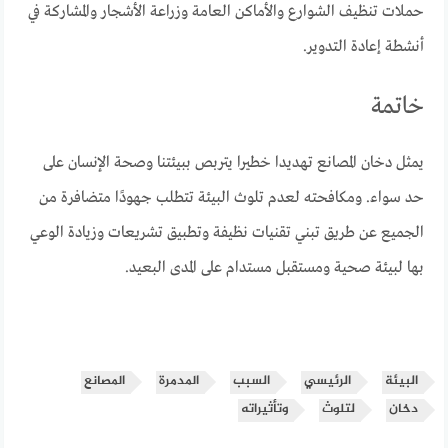
حملات تنظيف الشوارع والأماكن العامة وزراعة الأشجار والمشاركة في
أنشطة إعادة التدوير.
خاتمة
يمثل دخان المصانع تهديدا خطيرا يتربص ببيئتنا وصحة الإنسان على
حد سواء. ومكافحته لعدم تلوث البيئة تتطلب جهودًا متضافرة من
الجميع عن طريق تبني تقنيات نظيفة وتطبيق تشريعات وزيادة الوعي
بها لبيئة صحية ومستقبل مستدام على المدى البعيد.
البيئة
الرئيسي
السبب
المدمرة
المصانع
دخان
لتلوث
وتأثيراته