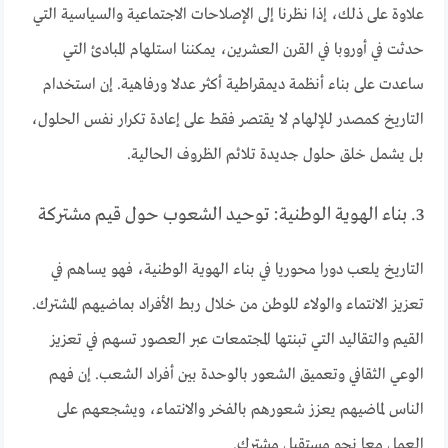
علاوة على ذلك، إذا نظرنا إلى الإصلاحات الاجتماعية والسياسية التي
حدثت في أوروبا في القرن العشرين، يمكننا استلهام المبادئ التي
ساعدت على بناء أنظمة ديمقراطية أكثر عدلا ورفاهية. إن استخدام
التاريخ كمصدر للإلهام لا يقتصر فقط على إعادة تكرار نفس الحلول،
بل يشمل خلق حلول جديدة تلائم الظروف الحالية.
3. بناء الهوية الوطنية: توحيد الشعوب حول قيم مشتركة
التاريخ يلعب دورا محوريا في بناء الهوية الوطنية، فهو يساهم في
تعزيز الانتماء والولاء للوطن من خلال ربط الأفراد بماضيهم المشترك.
القيم والتقاليد التي تبنتها المجتمعات عبر العصور تسهم في تعزيز
الوعي الثقافي وتعميق الشعور بالوحدة بين أفراد الشعب. إن فهم
الناس لماضيهم يعزز شعورهم بالفخر والانتماء، ويشجعهم على
العمل معا نحو مستقبل مشترك.