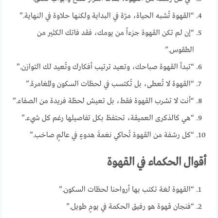
“القهوة تُشبه الحياة، مرّة في البداية ولكنها حلاوة في النهاية.”
“إن لم تكن القهوة جزءاً من يومك، فقد فاتك الكثير من
الطقوس.”
“تبدأ القهوة صباحك، وتعيد ترتيب أفكارك وتُعيد لك التوازن.”
“القهوة لا تُعطى، بل تُكتسب في لحظات السكون والمغامرة.”
“أنت لا تشرب القهوة فقط، بل تعيش لحظة فريدة من الصفاء.”
“هي كالذكرى العميقة، تحتفظ بكل تفاصيلها رغم كل شيء.”
“كل رشفة من القهوة تُحاكي نغمةَ هدوءٍ في عالمٍ صاخب.”
أقوال الحكماء في القهوة
“القهوة لغة تكتب بها أرواحنا لحظات السكون.”
“فنجان قهوة هو رفيق الحكمة في يومٍ طويل.”