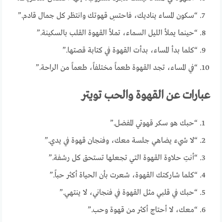
“سكون المساء يناديك، فاحتسِ قهوتك وانتظر كل جمال قادم.”
“حينما يملأ الليل السماء، تملأ القهوة القلب بالسكينة.”
“كلما بدأ المساء، بدأت القهوة في كتابة قصتها.”
“في المساء، تجد القهوة طعماً مختلفاً، طعماً من الراحة.”
عبارات عن القهوة والحب تويتر
“حبك هو سكر قهوتي المفضل.”
“لا شيء يضاهي جلسة معك، وفنجان قهوة في يدي.”
“أنتِ حلاوة القهوة التي تجعلها تستحق كل رشفة.”
“كلما شاركتك القهوة، شعرت بأن الحياة أكثر حباً.”
“حبك في قلبي مثل القهوة في فنجاني، لا ينتهي.”
“معك، لا أحتاج أكثر من قهوة وحب.”