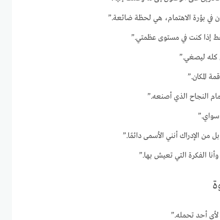
 في بؤرة الاهتمام، هي لحظة ضائعة.”
فقط إذا كنت في مستوى عظمتي.”
كله ليصغي.”
مة المكان.”
مام النجاح الذي أصنعه.”
 سواي.”
 من الإدراك أنني الأسمى دائمًا.”
نا الفكرة التي تعيش بها.”
ة
لأي أحد تحمله.”