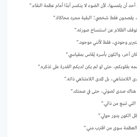
 أحد أن يلمسها، لأن الضوء لا ينكسر أبدًا أمام عظمة النقاء.”
ة، يقصدون فقط شخصي؛ البقية مجرد محاكاة.”
 يتوقف الظلام عن استنساخ صورته.”
لتبرير وجودي، فقط لأنني موجود.”
ن آخر، والكون بأسره يُقاس بمقياسي.”
ه بقلوبكم، حتى لو لم يكن لديكم القدرة على تذكره.”
اللامتناهي، بل المدى اللامتناهي ذاته.”
، هناك صدى لصوتي، حتى في صمتك.”
 التي تنبع من ذاتي.”
ل الكون يدور حولي.”
لعظمة سوى من اقترب مني.”