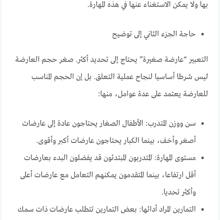
بها ولا يمكن الاستغناء عنها في هذه المهارة.
حاجة الجزء الثاني إلى توضيح
التعبير “عارضة صغيرة” يحتاج إلى تحديد أكثر. صغر حجم العارضة
ليس شرطا أساسيا لنجاح عملية التعلق. بل إن الحجم المناسب
للعارضة يعتمد على عدة عوامل، منها:
سن ووزن المتدرب: الأطفال الصغار يحتاجون عادة إلى عارضات
أصغر وأخف، بينما الكبار يحتاجون عارضات أكبر وأقوى.
مستوى المهارة: المتدربون المبتدئون قد يفضلون البدء بعارضات
أقل ارتفاعا، بينما المتقدمون يمكنهم التعامل مع عارضات أعلى
وأكثر تحديا.
التمارين المراد أدائها: بعض التمارين تتطلب عارضات ذات سمك