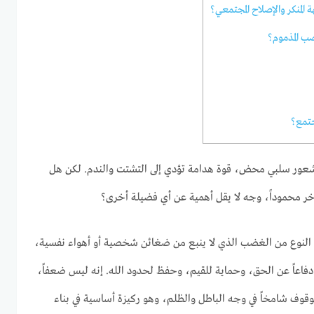
المنكر والإصلاح المجتمعي؟
ب المذموم؟
مجتمع؟
نه شعور سلبي محض، قوة هدامة تؤدي إلى التشتت والندم. لكن هل
 آخر محموداً، وجه لا يقل أهمية عن أي فضيلة أخرى؟
النوع من الغضب الذي لا ينبع من ضغائن شخصية أو أهواء نفسية،
فاعاً عن الحق، وحماية للقيم، وحفظ لحدود الله. إنه ليس ضعفاً،
للوقوف شامخاً في وجه الباطل والظلم، وهو ركيزة أساسية في بناء