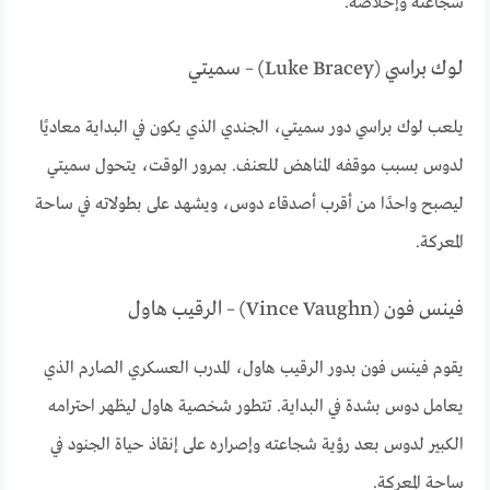
شجاعته وإخلاصه.
لوك براسي (Luke Bracey) – سميتي
يلعب لوك براسي دور سميتي، الجندي الذي يكون في البداية معاديًا
لدوس بسبب موقفه المناهض للعنف. بمرور الوقت، يتحول سميتي
ليصبح واحدًا من أقرب أصدقاء دوس، ويشهد على بطولاته في ساحة
المعركة.
فينس فون (Vince Vaughn) – الرقيب هاول
يقوم فينس فون بدور الرقيب هاول، المدرب العسكري الصارم الذي
يعامل دوس بشدة في البداية. تتطور شخصية هاول ليظهر احترامه
الكبير لدوس بعد رؤية شجاعته وإصراره على إنقاذ حياة الجنود في
ساحة المعركة.