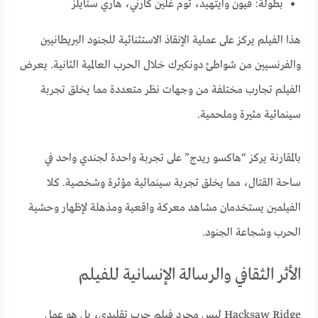
بطولة: فيون وايتهيد، توم غلين كارني، هاري ستايلز
هذا الفيلم يركز على عملية الإنقاذ الاستثنائية للجنود البريطانيين
والفرنسيين من شواطئ دونكيرك خلال الحرب العالمية الثانية. يعرض
الفيلم تجارب مختلفة من وجهات نظر متعددة مما يخلق تجربة
سينمائية مثيرة وملحمية.
بالمقارنة يركز “هاكسو ريدج” على تجربة واحدة لجندي واحد في
ساحة القتال، مما يخلق تجربة سينمائية مؤثرة وشخصية. كلا
الفيلمين يستخدمان مشاهد معركة واقعية ومذهلة لإظهار وحشية
الحرب وشجاعة الجنود.
الأثر الثقافي والرسالة الإنسانية للفيلم
Hacksaw Ridge ليس مجرد فيلم حرب تقليدي، بل هو عمل