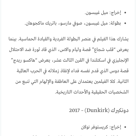
إخراج: ميل غيبسون.
بطولة: ميل غيبسون، صوفي مارسو، باتريك ماكجوهان.
يشارك هذا الفيلم في عنصر البطولة الفردية والقيادة الحماسية. بينما
يعرض “قلب شجاع” قصة وليام والاس، الذي قاد ثورة ضد الاحتلال
الإنجليزي في اسكتلندا في القرن الثالث عشر، يعرض “هاكسو ريدج”
قصة دوس الذي قدم نفسه فداء لإنقاذ زملائه في الحرب العالمية
الثانية. كلا الفيلمين يعتمدان على العاطفة والإلهام التي تنبع من
الشخصيات الحقيقية والأحداث التاريخية.
دونكيرك (Dunkirk) – 2017
إخراج: كريستوفر نولان