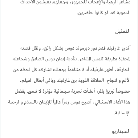
مشاعر الرهبة والإعجاب للجمهور، وجعلهم يعيشون الأحداث
الدموية كما لو كانوا حاضرين.
التمثيل
أندرو غارفيلد قدم دور ديزموند دوس بشكل رائع، ونقل قصته
المحفزة بطريقة تلمس المشاعر. بتأدية إيمان دوس الصادق وشجاعته
الخارقة، أظهر غارفيلد أداءً متناغماً يجعلك تشاركه كل لحظة من
الألم والنجاح. العلاقة القوية بين غارفيلد وباقي أبطال الفيلم،
خصوصاً تيريزا بالمر، أنشأت تجربة سينمائية مؤثرة لا تنسى. بفضل
هذا الأداء الاستثنائي، أصبح دوس رمزاً عالمياً للإيمان بالسلام والرحمة
الإنسانية.
السيناريو