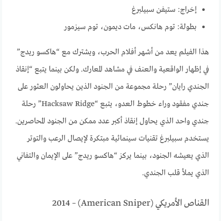
إخراج: ستيفن سبيلبرغ
بطولة: توم هانكس، مات ديمون، توم سيزمور
هذا الفيلم يعد من أشهر أفلام الحرب، ويشترك مع “هاكسو ريدج”
في إظهار الواقعية والعنف في مشاهد المعارك. ولكن بينما يتبع “إنقاذ
الجندي رايان” رحلة مجموعة من الجنود الذين يحاولون العثور على
جندي مفقود وراء خطوط العدو، يتبع “Hacksaw Ridge” رحلة
جندي واحد الذي يحاول إنقاذ أكبر عدد ممكن من الجنود المحاصرين.
يستخدم سبيلبرغ تقنيات سينمائية مبتكرة لإيصال الرعب والتوتر
الذي يعيشه الجنود، بينما يركز “هاكسو ريدج” على الإيمان والتفاني
الذي يملأ قلب الجندي.
القناص الأمريكي (American Sniper) – 2014