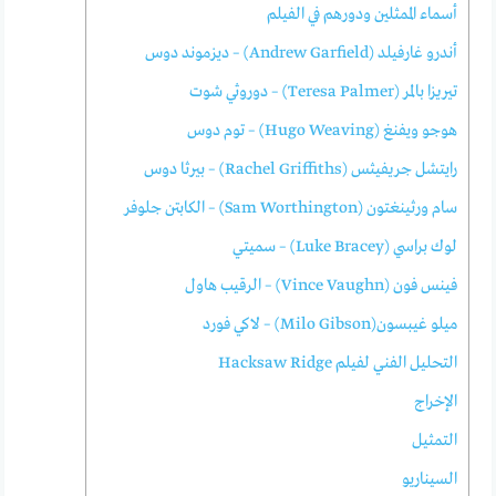
أسماء الممثلين ودورهم في الفيلم
أندرو غارفيلد (Andrew Garfield) – ديزموند دوس
تيريزا بالمر (Teresa Palmer) – دوروثي شوت
هوجو ويفنغ (Hugo Weaving) – توم دوس
رايتشل جريفيثس (Rachel Griffiths) – بيرثا دوس
سام ورثينغتون (Sam Worthington) – الكابتن جلوفر
لوك براسي (Luke Bracey) – سميتي
فينس فون (Vince Vaughn) – الرقيب هاول
ميلو غيبسون(Milo Gibson) – لاكي فورد
التحليل الفني لفيلم Hacksaw Ridge
الإخراج
التمثيل
السيناريو