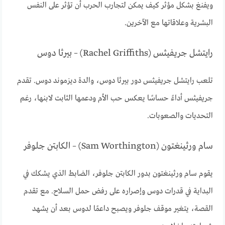
ويفنغ بشكل مؤثر كيف يمكن لتجارب الحرب أن تؤثر على النفس
البشرية وعلاقاتها مع الآخرين.
رايتشل جريفيثس (Rachel Griffiths) – بيرثا دوس
تلعب رايتشل جريفيثس دور بيرثا دوس، والدة ديزموند دوس. تقدم
جريفيثس أداءً حساسًا يعكس حب الأم ودعمها الثابت لابنها، رغم
التحديات والصعوبات.
سام ورثينغتون (Sam Worthington) – الكابتن جلوفر
يقوم سام ورثينغتون بدور الكابتن جلوفر، الضابط الذي يشكك في
البداية في قدرات دوس وإصراره على رفض حمل السلاح. مع تقدم
القصة، يتغير موقف جلوفر ويصبح داعمًا لدوس بعد أن يشهد