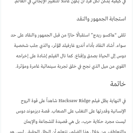
في كيفية يمكن لكل فرد أن يكون عاملًا للتغيير الإيجابي في العالم.
استجابة الجمهور والنقد
تلقى “هاكسو ريدج” استقبالًا حارًا من قبل الجمهور والنقاد على حد
سواء. أشاد النقاد بأداء أندرو غارفيلد المؤثر، والذي جلب شخصية
دوس إلى الحياة بصدق وإقناع. كما نال الفيلم إشادة على إخراجه
القوي من ميل الذي نجح في خلق تجربة سينمائية غامرة ومؤثرة.
خاتمة
في النهاية يظل فيلم Hacksaw Ridge شاهداً على قوة الروح
الإنسانية وقدرتها على التغلب على الصعاب. قصة ديزموند دوس
ليست مجرد حكاية حرب، بل هي قصيدة للشجاعة والإيمان
والتعاطف. من خلال هذا الفيلم، نتعلم أن البطل الحقيقي ليس هو