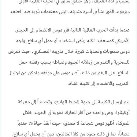
بسبب والده العنيف، وهو جندي سابق في الحرب العالمية الأولى.
ديزموند الذي نشأ في أسرة متدينة، تبنى معتقدات قوية ضد العنف.
عندما بدأت الحرب العالمية الثانية قرر دوس الانضمام إلى الجيش
الأمريكي كمسعف، لكنه رفض استخدام أو حمل أي سلاح. واجه
دوس صعوبات وتحديات كبيرة خلال تدريبه العسكري، حيث تعرض
للسخرية والتنمر من زملائه الجنود وضباطه بسبب رفضه حمل
السلاح. على الرغم من ذلك، أصر دوس على موقفه وتمكن من اجتياز
التدريب والانضمام إلى كتيبة المشاة.
يتم إرسال الكتيبة إلى جبهة المحيط الهادئ، وتحديداً إلى معركة
أوكيناوا، وهي واحدة من أكثر المعارك دموية في الحرب. خلال
المعركة، أظهر دوس شجاعة لا تصدق، حيث أنقذ حياة 75 جندياً
مصاباً، بما في ذلك جنود من كلا الجانبين، دون أن يحمل أي سلاح.