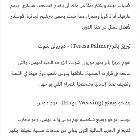
لأسباب دينية ويختار بدلاً من ذلك أن يخدم كمسعف عسكري. يقدم
غارفيلد أداءً قويا ومعبرا، مما جعله يحظى بترشيح لجائزة الأوسكار
لأفضل ممثل عن هذا الدور.
تيريزا بالمر (Teresa Palmer) – دوروثي شوت
تقوم تيريزا بالمر بدور دوروثي شوت، الزوجة المحبة لدوس، والتي
تدعمه في قراراته الصعبة. علاقتها بدوس تلعب دورًا مهمًا في القصة
وتضيف بعدًا إنسانيًا وشخصيًا للصراع الذي يواجهه.
هوجو ويفنغ (Hugo Weaving) – توم دوس
يجسد هوجو ويفنغ شخصية توم دوس والد دوس، وهو محارب
قديم في الحرب العالمية الأولى يعاني من صدمات نفسية عميقة. يظهر