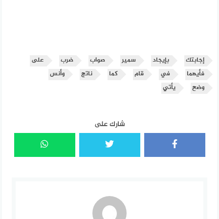
إجابتك
بإيجاد
سمير
صواب
ضرب
على
فأيهما
في
قام
كما
ناتج
وأنس
وضح
يأتي
شارك على