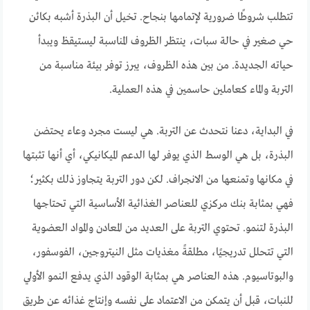
تتطلب شروطًا ضرورية لإتمامها بنجاح. تخيل أن البذرة أشبه بكائن
حي صغير في حالة سبات، ينتظر الظروف المناسبة ليستيقظ ويبدأ
حياته الجديدة. من بين هذه الظروف، يبرز توفر بيئة مناسبة من
التربة والماء كعاملين حاسمين في هذه العملية.
في البداية، دعنا نتحدث عن التربة. هي ليست مجرد وعاء يحتضن
البذرة، بل هي الوسط الذي يوفر لها الدعم الميكانيكي، أي أنها تثبتها
في مكانها وتمنعها من الانجراف. لكن دور التربة يتجاوز ذلك بكثير؛
فهي بمثابة بنك مركزي للعناصر الغذائية الأساسية التي تحتاجها
البذرة لتنمو. تحتوي التربة على العديد من المعادن والمواد العضوية
التي تتحلل تدريجيًا، مطلقةً مغذيات مثل النيتروجين، الفوسفور،
والبوتاسيوم. هذه العناصر هي بمثابة الوقود الذي يدفع النمو الأولي
للنبات، قبل أن يتمكن من الاعتماد على نفسه وإنتاج غذائه عن طريق