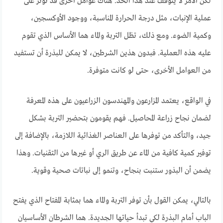
لكن الأمر لا يتوقف عند هذا الحد. هناك عوامل أخرى قد تؤثر على
عملية الإنبات، مثل درجة الحرارة المناسبة، ووجود الأوكسجين،
وكمية الضوء. ومع ذلك، تظل التربة والماء هما الأساس الذي تقوم
عليه هذه العملية. فبدون هذين الشرطين، لا يمكن للبذرة أن تستفيد
من العوامل الأخرى، حتى لو كانت متوفرة.
في الواقع، يعتمد المزارعون والمهندسون الزراعيون على هذه المعرفة
لضمان نجاح زراعة المحاصيل. فهم يقومون بتحضير التربة بشكل
جيد، والتأكد من توفرها على العناصر الغذائية اللازمة، بالإضافة إلى
توفير كمية كافية من الماء عن طريق الري أو غيرها من التقنيات. وهذا
يضمن أن البذور ستنبت بنجاح، وتنمو إلى نباتات صحية وقوية.
بالتالي، يمكن القول بأن توفر التربة والماء هما بمثابة المفتاح الذي يفتح
الباب أمام البذرة لكي تبدأ حياتها الجديدة. هما الشرطان الأساسيان