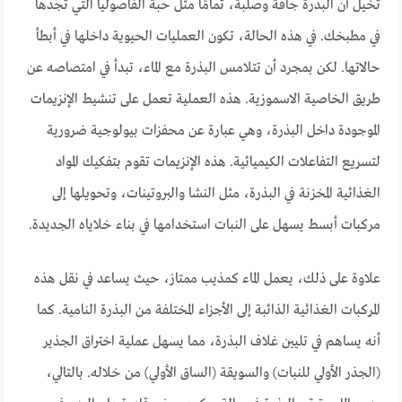
تخيل أن البذرة جافة وصلبة، تمامًا مثل حبة الفاصوليا التي تجدها
في مطبخك. في هذه الحالة، تكون العمليات الحيوية داخلها في أبطأ
حالاتها. لكن بمجرد أن تتلامس البذرة مع الماء، تبدأ في امتصاصه عن
طريق الخاصية الاسموزية. هذه العملية تعمل على تنشيط الإنزيمات
الموجودة داخل البذرة، وهي عبارة عن محفزات بيولوجية ضرورية
لتسريع التفاعلات الكيميائية. هذه الإنزيمات تقوم بتفكيك المواد
الغذائية المخزنة في البذرة، مثل النشا والبروتينات، وتحويلها إلى
مركبات أبسط يسهل على النبات استخدامها في بناء خلاياه الجديدة.
علاوة على ذلك، يعمل الماء كمذيب ممتاز، حيث يساعد في نقل هذه
المركبات الغذائية الذائبة إلى الأجزاء المختلفة من البذرة النامية. كما
أنه يساهم في تليين غلاف البذرة، مما يسهل عملية اختراق الجذير
(الجذر الأولي للنبات) والسويقة (الساق الأولي) من خلاله. بالتالي،