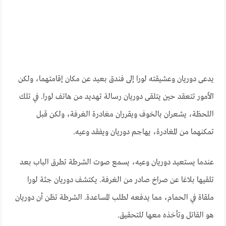
يدعى دوريان وعشيقته لورا إلى فندق بعيد عن مكان إقامتهما، ولكن
الأمور تتعقد حين يتلقى دوريان رسالة تهديد من هاتف لورا. في تلك
اللحظة، يشعران بالخوف ويقرران مغادرة الغرفة، ولكن قبل
تمكنهما من المغادرة، يهاجم دوريان ويفقد وعيه.
عندما يستعيد دوريان وعيه، يسمع صوت الشرطة تطرق الباب بعد
تلقيها بلاغا عن صراخ صادر من الغرفة. يكتشف دوريان جثة لورا
ملقاة في الحمام، مما يدفعه لطلب المساعدة. الشرطة تظن أن دوريان
هو القاتل وتأخذه معها للتحقيق.