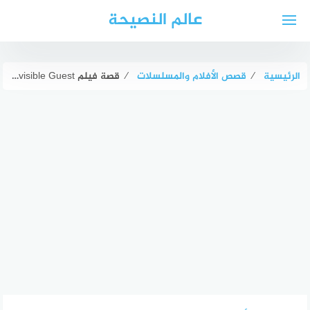
لتجاوز
عالم النصيحة
لى
لمحتوى
الرئيسية
⁄
قصص الأفلام والمسلسلات
⁄
قصة فيلم Contratiempo – The Invisible Guest بطولة ماريو كاساس