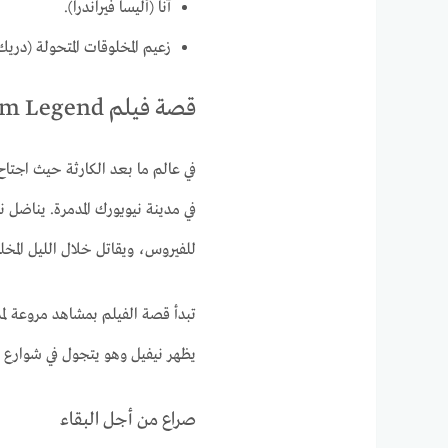
آنا (أليسا فيراندرا).
زعيم المخلوقات المتحولة (در
قصة فيلم I Am Legend
في عالم ما بعد الكارثة حيث اجتا
في مدينة نيويورك المدمرة. يناضل 
للفيروس، ويقاتل خلال الليل المخل
تبدأ قصة الفيلم بمشاهد مروعة لمدين
يظهر نيفيل وهو يتجول في شوارع ال
صراع من أجل البقاء