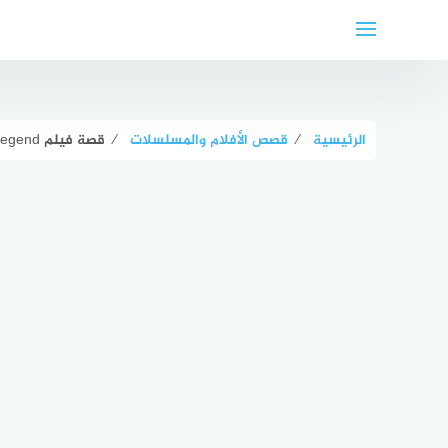
لتجاوز
لى
لمحتوى
الرئيسية
⁄
قصص الأفلام والمسلسلات
⁄
قصة فيلم I Am Legend (أنا أسطورة) ويكيبيديا