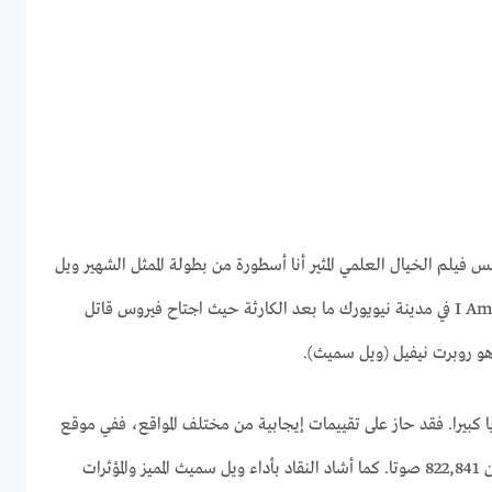
س لورانس فيلم الخيال العلمي المثير أنا أسطورة من بطولة الممثل الشهير ويل
سميث. تدور قصة فيلم I Am Legend في مدينة نيويورك ما بعد الكارثة حيث اجتاح فيروس قاتل
ا هو روبرت نيفيل (ويل سميث).
 كبيرا. فقد حاز على تقييمات إيجابية من مختلف المواقع، ففي موقع
IMDb حصل على تقييم 7.2/10 من 822,841 صوتا. كما أشاد النقاد بأداء ويل سميث المميز والمؤثرات