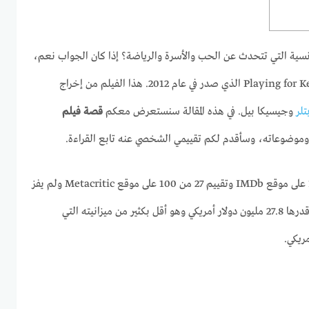
نسية التي تتحدث عن الحب والأسرة والرياضة؟ إذا كان الجواب نعم،
تلر
وجيسيكا بيل. في هذه المقالة سنستعرض معكم
قصة فيلم
وضوعاته، وسأقدم لكم تقييمي الشخصي عنه تابع القراءة.
الفيلم حصل على تقييم 5.7 من 10 على موقع IMDb وتقييم 27 من 100 على موقع Metacritic ولم يفز
بأي جوائز رئيسية. وحقق إيرادات قدرها 27.8 مليون دولار أمريكي وهو أقل بكثير من ميزانيته التي