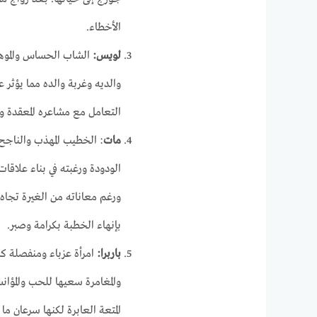
الأخطاء.
لويس:
الشاب الحساس والموهو
والديه وغربة والده مما يؤثر
التعامل مع مشاعره المعقدة و
مات
: الخطيب المهذب والناجح
الودودة ورغبته في بناء علا
ورغم معاناته من الغيرة تجاه
بإنهاء الخطبة بكرامة وصبر.
باربرا:
امرأة عزباء ومنفصلة ك
والمغامرة سعيها للحب والمؤا
المتعة العابرة لكنها سرعان ما 