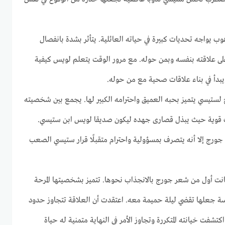
ب يواجه تحديات كبيرة في حياته العائلية. يتأثر بشدة بانفصال
 على علاقته بنفسه وبمن حوله. مع مرور الوقت يتعلم لويس كيفية
يبدأ في بناء علاقات صحية مع من حوله.
 لستيسي يتميز بحبه العميق واحترامه الكبير لها. يجمع بين شخصيته
قات قوية حيث يبذل قصارى جهده ليكون صديقا لويس ابن ستيسي.
 جورج إلا أنه يتصرف بمسؤولية واحترام متقبلًا قرار ستيسي الصعب
انت أول من شعر جورج بالانجذاب نحوها. تتميز بشخصيتها المرحة
نسة جعلها تقضي ليلة حميمة معه. اعتقدت أن العلاقة تتجاوز حدود
اكتشفت خيانته المتكررة وتجاوز الأمر في النهاية متمنية له حياة