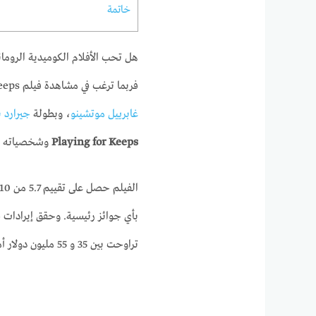
خاتمة
هل تحب الأفلام الكوميدية الروما
فربما ترغب في مشاهدة فيلم Playing for Keeps الذي صدر في عام 2012. هذا الفيلم من إخراج
غابرييل موتشينو
، وبطولة
جيرارد ب
Playing for Keeps
وشخصياته وم
تراوحت بين 35 و 55 مليون دولار أمريكي.