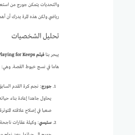
والتحديات يتمكن جورج من استعاد
رياضي ولكن هذه المرة يدرك أن أهم
تحليل الشخصيات
يبحر بنا
فيلم Playing for Keeps
هاما في نسج خيوط القصة. وهي:
جورج
: نجم كرة القدم الساب
يحاول جاهدا إعادة بناء حياته
صعبا في إصلاح علاقته المتوترة
ستيسي
: وكيلة عقارات ناجحة ت
جورج إلى حياتها. بعد زواج 