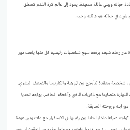
ة حياته ويبني عائلة سعيدة. يعود إلى عالم كرة القدم كمعلق
 شيء في حياته هو عائلته وحبه.
عبر رحلة شيقة برفقة سبع شخصيات رئيسية كل منها يلعب دورا
ق، شخصية معقدة تتأرجح بين الموهبة والكاريزما والضعف البشري.
 المنهارة متصارعا مع ذكريات الماضي وأخطاء الحاضر. يواجه تحديا
 مع ابنه وزوجته السابقة.
واجه صراعا داخليا حادا بين رغبتها في الاستقرار مع مات وبين عودة
مضطرب تحمل ستيسي ندوبا عاطفية تجعلها حذرة من الوقوع في نفس