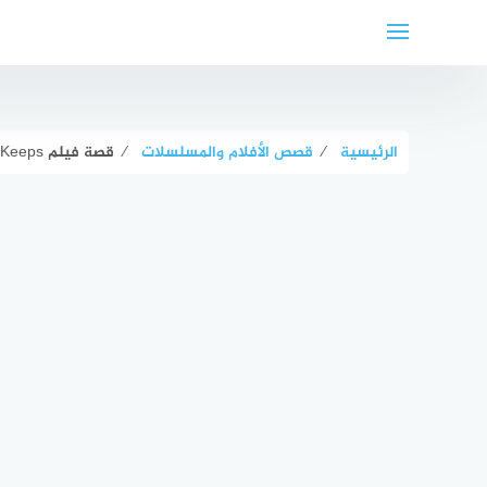
لتجاوز
لى
لمحتوى
الرئيسية
⁄
قصص الأفلام والمسلسلات
⁄
قصة فيلم Playing for Keeps بالتفصيل ويكيبيديا