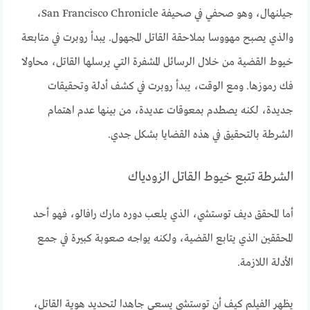
جيلنهال، وهو صحفي في صحيفة San Francisco Chronicle،
والذي يصبح مهووسا بملاحقة القاتل المجهول. يبدأ روبرت في متابعة
خيوط القضية من خلال الرسائل المشفرة التي يرسلها القاتل، محاولا
فك رموزها. ومع الوقت، يبدأ روبرت في كشف أدلة وتحقيقات
جديدة، لكنه يصطدم بمعوقات عديدة، من بينها عدم اهتمام
الشرطة بالتحقيق في هذه القضايا بشكل جدي.
الشرطة تتبع خيوط القاتل الزودياك
أما المحقق ديف توستشي، الذي يلعب دوره مارك رافالو، فهو أحد
المحققين الذي يتابع القضية، ولكنه يواجه صعوبة كبيرة في جمع
الأدلة اللازمة.
يظهر الفيلم كيف أن توستشي يسعى جاهدا لتحديد هوية القاتل،