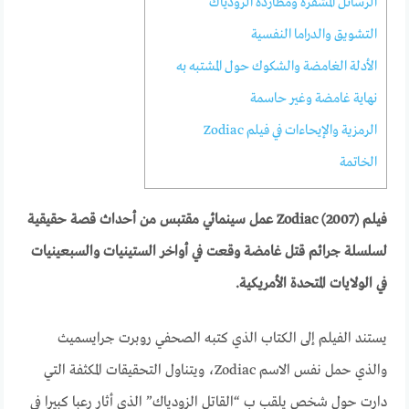
الرسائل المشفرة ومطاردة الزودياك
التشويق والدراما النفسية
الأدلة الغامضة والشكوك حول المشتبه به
نهاية غامضة وغير حاسمة
الرمزية والإيحاءات في فيلم Zodiac
الخاتمة
فيلم Zodiac (2007) عمل سينمائي مقتبس من أحداث قصة حقيقية
لسلسلة جرائم قتل غامضة وقعت في أواخر الستينيات والسبعينيات
في الولايات المتحدة الأمريكية.
يستند الفيلم إلى الكتاب الذي كتبه الصحفي روبرت جرايسميث
والذي حمل نفس الاسم Zodiac، ويتناول التحقيقات المكثفة التي
دارت حول شخص يلقب ب “القاتل الزودياك” الذي أثار رعبا كبيرا في