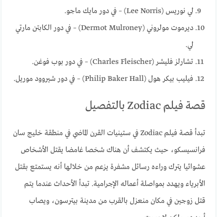
لي نوريس (Lee Norris) – في دور مايك ماجو.
ديرموت مولروني (Dermot Mulroney) – في دور الكابتن مارتي
لي.
تشارلز فليشر (Charles Fleischer) – في دور بوب فوغن.
فيليب بيكر هول (Philip Baker Hall) – في دور شيروود موريل.
قصة فيلم Zodiac بالتفصيل
تبدأ قصة فيلم Zodiac في ستينيات القرن الماضي في منطقة خليج سان
فرانسيسكو، حيث يكتشف أن هناك شخصا غامضا يقتل الأشخاص
عشوائيا يترك وراءه رسائل مشفرة يزعم من خلالها أنه يستمتع بقتل
الأبرياء ويهدد بمواصلة أعماله الإجرامية. تبدأ الأحداث عندما يتم
قتل زوجين في مكان منعزل بالقرب من مدينة بيترسون، ويصاب