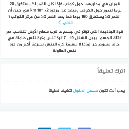
قمران في مداريهما حول كوكب فإذا كان القمر S1 يستغرق 20
يوما ليدور حول الكوكب ويبعد عن مركزه 2× 10⁵ km في حين أن
القمر S2 يستغرق 160 يوما فما بعد القمر S2 عن مركز الكوكب؟
التالي
قوة الجاذبية التي تؤثر في جسم ما قرب سطح الأرض تتناسب مع
كتلة الجسم. يبين الشكل 19 – 7 كرة تنس وكرة تنس طاولة في
حالة سقوط حر. لماذا لا تسقط كرة التنس بسرعة أكبر من كرة
تنس الطاولة
اترك تعليقاً
يجب أنت تكون
مسجل الدخول
لتضيف تعليقاً.