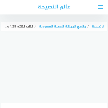
لتجاوز
عالم النصيحة
لى
لمحتوى
الرئيسية
⁄
مناهج المملكة العربية السعودية
⁄
كتاب كتلته 1.25 kg ووزنه في الفضاء 8.35 N ما قيمة المجال الجاذبي في ذلك المكان