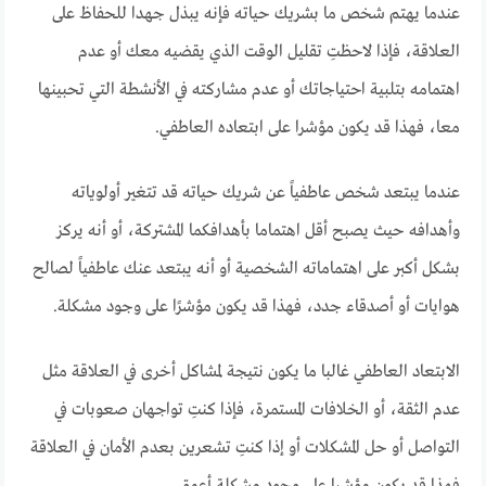
عندما يهتم شخص ما بشريك حياته فإنه يبذل جهدا للحفاظ على
العلاقة، فإذا لاحظتِ تقليل الوقت الذي يقضيه معك أو عدم
اهتمامه بتلبية احتياجاتك أو عدم مشاركته في الأنشطة التي تحبينها
معا، فهذا قد يكون مؤشرا على ابتعاده العاطفي.
عندما يبتعد شخص عاطفياً عن شريك حياته قد تتغير أولوياته
وأهدافه حيث يصبح أقل اهتماما بأهدافكما المشتركة، أو أنه يركز
بشكل أكبر على اهتماماته الشخصية أو أنه يبتعد عنك عاطفياً لصالح
هوايات أو أصدقاء جدد، فهذا قد يكون مؤشرًا على وجود مشكلة.
الابتعاد العاطفي غالبا ما يكون نتيجة لمشاكل أخرى في العلاقة مثل
عدم الثقة، أو الخلافات المستمرة، فإذا كنتِ تواجهان صعوبات في
التواصل أو حل المشكلات أو إذا كنتِ تشعرين بعدم الأمان في العلاقة