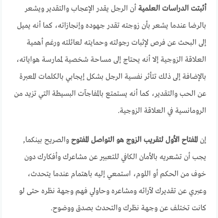
أثبتت الدراسات العلمية
أن الرجل يقدر الإعجاب والتقدير ويشعر
بالرضا عندما يشعر بأن زوجته تقدر جهوده وإنجازاته، كما أنه يميل
إلى البحث عن فرص لإثبات رجولته وحمايته لعائلته ورغم أهمية
العلاقة الزوجية إلا أنه يحتاج إلى مساحة شخصية لممارسة هواياته،
بالإضافة إلى ذلك تتأثر نفسية الرجل بشكل إيجابي بالكلمات المعبرة
عن الحب والتقدير، كما أنه يستمتع بالمفاجآت البسيطة التي تزيد من
الرومانسية في العلاقة الزوجية.
إن
المفتاح الأول لتقريب الزوج هو التواصل المفتوح
والصريح بينكما,
يجب أن تشعريه بالأمان الكافي للتعبير عن مشاعرك وأفكارك دون
خوف من الحكم أو اللوم، استمعي إليه باهتمام عندما يتحدث،
وعبري عن تقديرك لآرائه ومشاعره وحاولي فهم وجهة نظره حتى لو
كانت تختلف عن وجهة نظرك والتحدث بصدق ووضوح.