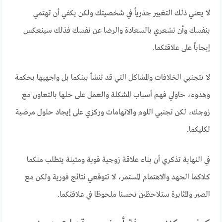
لا يعني ذلك التغيير جذرياً في شخصيتك ولكن يكفي أن تهتمي
بنفسك وأن تشعري بالسعادة والرضا عن نفسك فذلك سينعكس
إيجاباً على علاقتكما.
لا تتجنبي الخلافات والمشاكل التي قد تنشأ بينكما بل واجهيها بحكمة
وهدوء، حاولي فهم أسباب المشكلة والعمل على حلها بالتعاون مع
زوجك، لكن تجنبي اللوم والاتهامات وركزي على إيجاد حلول مرضية
لكليكما.
في النهاية تذكري أن بناء علاقة زوجية قوية ومتينة يتطلب منكما
كلاكما الجهد والاهتمام المستمر، لا تتوقعي نتائج فورية ولكن مع
الصبر والمثابرة ستلاحظين تحسنا ملحوظا في علاقتكما.