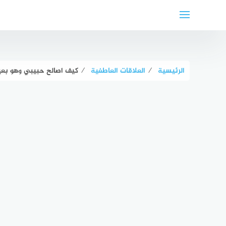
لتجاوز
لى
لمحتوى
الرئيسية
⁄
العلاقات العاطفية
⁄
كيف اصالح حبيبي وهو بعيد عني: 7 طرق ناجحة لمصالحة