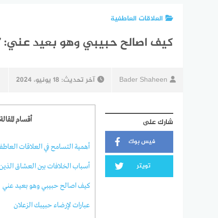
العلاقات العاطفية
كيف اصالح حبيبي وهو بعيد عني: 7 طرق ناجحة لمصالحة حبيبك أينما كان
Bader Shaheen
آخر تحديث:
18 يونيو، 2024
أقسام المقالة
شارك على
فيس بوك
أهمية التسامح في العلاقات العاطف
تويتر
أسباب الخلافات بين العشاق الذين
كيف اصالح حبيبي وهو بعيد عني
عبارات لإرضاء حبيبك الزعلان