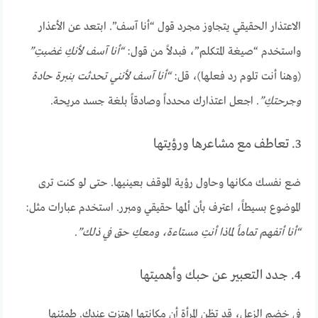
الاعتذار الحقيقي يتجاوز مجرد قول “أنا آسف”. ابتعد عن الأعذار
واستخدم “صيغة المتكلم”، فبدلاً من قول:
“أنا آسف لأنكِ غضبتِ”
(وهنا أنت تلوم رد فعلها)، قل:
“أنا آسف لأنني تحدثت بنبرة حادة
وجرحتكِ”
. اجعل اعتذارك محدداً وصادقاً بلغة جسد مريحة.
3. تعاطف مع مشاعرها ورؤيتها
ضع نفسك مكانها وحاول رؤية الموقف بعينيها. حتى لو كنت ترى
الموضوع بسيطاً، اعترف بأن ألمها حقيقي ومبرر. استخدم عبارات مثل:
“أنا أتفهم تماماً لماذا أنتِ مستاءة، ومعكِ حق في ذلك”
.
4. جدد التعبير عن حبك وأهميتها
في خضم الزعل، قد تظن المرأة أن مكانتها اهتزت عندك. طمئنها