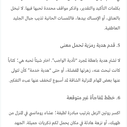
بكلمات التأكيد والتقدير، واذكر مواقف محددة تحبها فيها. لا تبخل
بالعناق، أو الإمساك بيدها، فاللمسات الحانية تذيب جبال الجليد
العاطفية.
5. قدم هدية رمزية تحمل معنى
لا تشترِ هدية باهظة لمجرد “تأدية الواجب”. اختر شيئاً تحبه هي؛ كتاباً
كانت تبحث عنه، زهرتها المفضلة، أو حتى “هدية خدمة” كأن تتولى
عنها بعض المهام المنزلية الشاقة لمد أسبوع لتخفف عنها عبء التفكير.
6. خطط لمفاجأة غير متوقعة
اكسر روتين الزعل بترتيب مبادرة لطيفة؛ عشاء رومانسي في المنزل من
طهيك، أو نزهة هادئة في مكان يحمل لكم ذكريات جميلة. الجهد