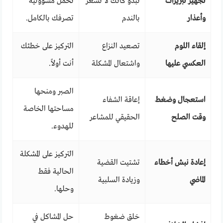
تجهيز تبريرات
تبدو كأنك لا تشعر
تحمل مسؤولية
وأعذار
بالندم
تصرفك بالكامل.
إلقاء اللوم
تصعيد النزاع
التركيز على خطئك
العكسي عليها
واشتعال المشكلة
أنت أولاً.
الصبر ومنحها
استعجال وضغط
إعاقة الشفاء
مساحتها الخاصة
وقت الصلح
الحقيقي للمشاعر
للهدوء.
التركيز على المشكلة
إعادة نبش أخطاء
تشتيت القضية
الحالية فقط
الماضي
وزيادة السلبية
وحلها.
خلق ضغوط
حل المشاكل في