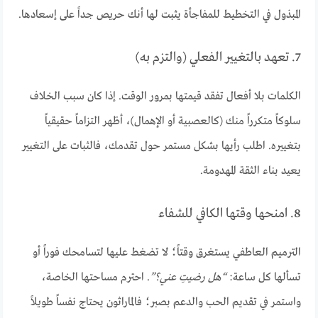
المبذول في التخطيط للمفاجأة يثبت لها أنك حريص جداً على إسعادها.
7. تعهد بالتغيير الفعلي (والتزم به)
الكلمات بلا أفعال تفقد قيمتها بمرور الوقت. إذا كان سبب الخلاف
سلوكاً متكرراً منك (كالعصبية أو الإهمال)، أظهر التزاماً حقيقياً
بتغييره. اطلب رأيها بشكل مستمر حول تقدمك، فالثبات على التغيير
يعيد بناء الثقة المهدومة.
8. امنحها وقتها الكافي للشفاء
الترميم العاطفي يستغرق وقتاً؛ لا تضغط عليها لتسامحك فوراً أو
تسألها كل ساعة:
“هل رضيتِ عني؟”
. احترم مساحتها الخاصة،
واستمر في تقديم الحب والدعم بصبر؛ فالماراثون يحتاج نفساً طويلاً