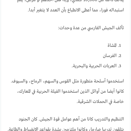
يتألف دائما من 10,000 جندي، وإذا قتل أحدهم أو مرض، يتم
استبداله فورا، مما أعطى الانطباع بأن العدد لا يتغير أبدا.
تألف الجيش الفارسي من عدة وحدات:
المشاة
الفرسان
العربات الحربية والبحرية.
استخدموا أسلحة متطورة مثل القوس والسهم، الرماح، والسيوف.
كانوا أيضا من أوائل الذين استخدموا الفيلة الحربية في المعارك،
خاصة في الحملات الشرقية.
التنظيم والتدريب كانا من أهم عوامل قوة الجيش. كان الجنود
يتلقون تدريبا صارما، وكانوا ملتزمين بشدة بقواعد الانضباط والطاعة.