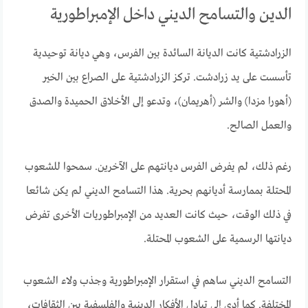
الدين والتسامح الديني داخل الإمبراطورية
الزرادشتية كانت الديانة السائدة بين الفرس، وهي ديانة توحيدية
تأسست على يد زرادشت. تركز الزرادشتية على الصراع بين الخير
(أهورا مزدا) والشر (أهريمان)، وتدعو إلى الأخلاق الحميدة والصدق
والعمل الصالح.
رغم ذلك، لم يفرض الفرس ديانتهم على الآخرين. سمحوا للشعوب
المحتلة بممارسة أديانهم بحرية. هذا التسامح الديني لم يكن شائعا
في ذلك الوقت، حيث كانت العديد من الإمبراطوريات الأخرى تفرض
ديانتها الرسمية على الشعوب المحتلة.
التسامح الديني ساهم في استقرار الإمبراطورية وجذب ولاء الشعوب
المختلفة. كما أدى إلى تبادل الأفكار الدينية والفلسفية بين الثقافات،