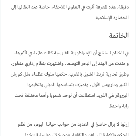
دقيقة. هذه المعرفة أثرت في العلوم اللاحقة، خاصة عند انتقالها إلى
الحضارة الإسلامية.
الخاتمة
في الختام نستنتج أن الإمبراطورية الفارسية كانت عالمية في تأثيرها،
وامتدت من الهند إلى البحر المتوسط، واشتهرت بنظام إداري متطور،
وطرق تجارية تربط الشرق بالغرب. حكمها ملوك عظماء مثل كورش
الكبير وداريوس الأول، وتميزت بتسامحها الديني وتنظيمها
البيروقراطي الفريد استطاعت أن توحد شعوبا وأمما مختلفة تحت
راية واحدة.
إرثها لا يزال حاضرا في العديد من جوانب حياتنا اليوم، من نظم
الحكم والإدارة إلى الفن والثقافة. فمن خلال دراسة تاريخها