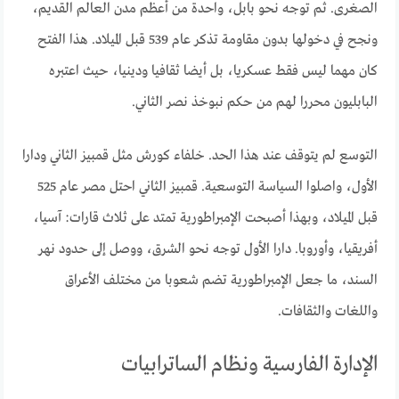
الصغرى. ثم توجه نحو بابل، واحدة من أعظم مدن العالم القديم،
ونجح في دخولها بدون مقاومة تذكر عام 539 قبل الميلاد. هذا الفتح
كان مهما ليس فقط عسكريا، بل أيضا ثقافيا ودينيا، حيث اعتبره
البابليون محررا لهم من حكم نبوخذ نصر الثاني.
التوسع لم يتوقف عند هذا الحد. خلفاء كورش مثل قمبيز الثاني ودارا
الأول، واصلوا السياسة التوسعية. قمبيز الثاني احتل مصر عام 525
قبل الميلاد، وبهذا أصبحت الإمبراطورية تمتد على ثلاث قارات: آسيا،
أفريقيا، وأوروبا. دارا الأول توجه نحو الشرق، ووصل إلى حدود نهر
السند، ما جعل الإمبراطورية تضم شعوبا من مختلف الأعراق
واللغات والثقافات.
الإدارة الفارسية ونظام الساترابيات