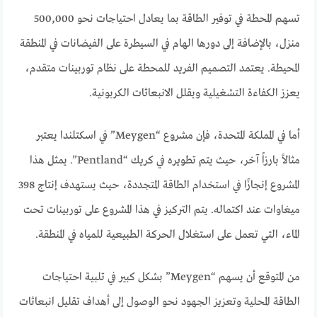
تسهم المحطة في توفير الطاقة بما يعادل احتياجات نحو 500,000
منزل، بالإضافة إلى دورها الهام في السيطرة على الفيضانات في المنطقة
المحيطة. يعتمد التصميم الفريد للمحطة على نظام توربينات متقدم،
يعزز الكفاءة التشغيلية ويقلل الانبعاثات الكربونية.
أما في المملكة المتحدة، فإن مشروع “Meygen” في اسكتلندا يعتبر
مثالاً بارزاً آخر، حيث يتم تطويره في كريك “Pentland”. يمثل هذا
المشروع إنجازًا في استخدام الطاقة المتجددة، حيث يستهدف إنتاج 398
ميغاوات عند اكتماله. يتم التركيز في هذا المشروع على توربينات تحت
الماء، التي تعمل على استغلال الحركة الطبيعية للمياه في المنطقة.
من المتوقع أن يسهم “Meygen” بشكل كبير في تلبية احتياجات
الطاقة المحلية وتعزيز الجهود نحو الوصول إلى أهداف تقليل انبعاثات