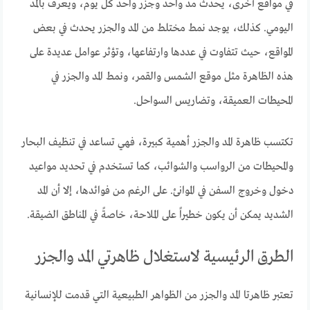
في مواقع أخرى، يحدث مد واحد وجزر واحد كل يوم، ويعرف بالمد
اليومي. كذلك، يوجد نمط مختلط من المد والجزر يحدث في بعض
المواقع، حيث تتفاوت في عددها وارتفاعها، وتؤثر عوامل عديدة على
هذه الظاهرة مثل موقع الشمس والقمر، ونمط المد والجزر في
المحيطات العميقة، وتضاريس السواحل.
تكتسب ظاهرة المد والجزر أهمية كبيرة، فهي تساعد في تنظيف البحار
والمحيطات من الرواسب والشوائب، كما تستخدم في تحديد مواعيد
دخول وخروج السفن في الموانئ. على الرغم من فوائدها، إلا أن المد
الشديد يمكن أن يكون خطيراً على الملاحة، خاصةً في المناطق الضيقة.
الطرق الرئيسية لاستغلال ظاهرتي المد والجزر
تعتبر ظاهرتا المد والجزر من الظواهر الطبيعية التي قدمت للإنسانية