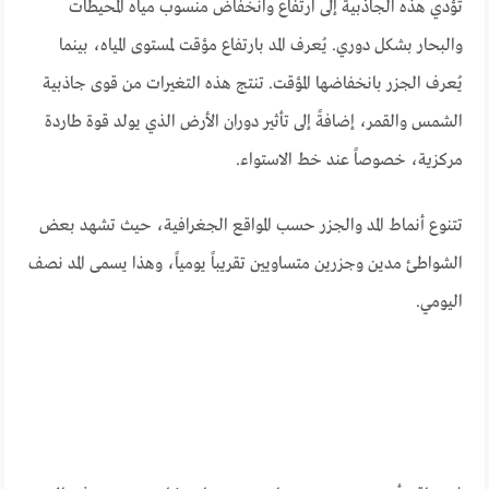
تؤدي هذه الجاذبية إلى ارتفاع وانخفاض منسوب مياه المحيطات
والبحار بشكل دوري. يُعرف المد بارتفاع مؤقت لمستوى المياه، بينما
يُعرف الجزر بانخفاضها المؤقت. تنتج هذه التغيرات من قوى جاذبية
الشمس والقمر، إضافةً إلى تأثير دوران الأرض الذي يولد قوة طاردة
مركزية، خصوصاً عند خط الاستواء.
تتنوع أنماط المد والجزر حسب المواقع الجغرافية، حيث تشهد بعض
الشواطئ مدين وجزرين متساويين تقريباً يومياً، وهذا يسمى المد نصف
اليومي.