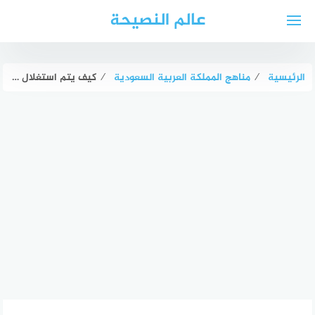
لتجاوز
عالم النصيحة
لى
لمحتوى
الرئيسية
⁄
مناهج المملكة العربية السعودية
⁄
كيف يتم استغلال ظاهرتي المد والجزر في توليد الطاقه الكهربائيه