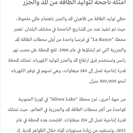
أمثلة ناجحة لتوليد الطاقة من المد والجزر
حظي توليد الطاقة من ظاهرتي المد والجزر باهتمام عالمي ملحوظ،
حيث تم تنفيذ عدد من المشاريع الناجحة في مختلف البلدان. تعتبر
محطة “La Rance” في فرنسا واحدة من أولى محطات الطاقة المد
والجزرية التي تم إنشاؤها في عام 1966. تقع المحطة على مصب نهر
رانس وتستخدم فرق ارتفاع المد والجزر لتوليد الكهرباء. تمتلك المحطة
قدرة إنتاجية تصل إلى 240 ميغاوات، وهي تسهم في توفير الكهرباء
لنحو 300,000 منزل.
من جهة أخرى، تبرز محطة “Sihwa Lake” في كوريا الجنوبية
كواحدة من أكبر محطات الطاقة المد والجزرية في العالم، حيث تمتلك
قدرة إنتاجية تصل إلى 254 ميغاوات. افتتحت هذه المحطة في عام
2011، وتستفيد من زيادة مستويات المياه خلال الظواهر المدية. إذ