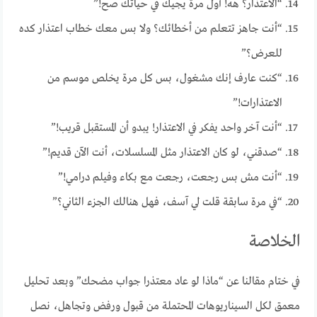
“الاعتذار؟ هه! أول مرة يجيك في حياتك صح!”
“أنت جاهز تتعلم من أخطائك؟ ولا بس معك خطاب اعتذار كده
للعرض؟”
“كنت عارف إنك مشغول، بس كل مرة يخلص موسم من
الاعتذارات!”
“أنت آخر واحد يفكر في الاعتذار! يبدو أن المستقبل قريب!”
“صدقني، لو كان الاعتذار مثل المسلسلات، أنت الآن قديم!”
“أنت مش بس رجعت، رجعت مع بكاء وفيلم درامي!”
“في مرة سابقة قلت لي آسف، فهل هنالك الجزء الثاني؟”
الخلاصة
في ختام مقالنا عن “ماذا لو عاد معتذرا جواب مضحك” وبعد تحليل
معمق لكل السيناريوهات المحتملة من قبول ورفض وتجاهل، نصل