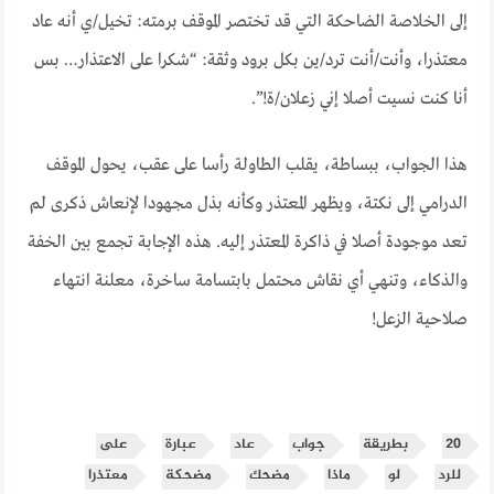
إلى الخلاصة الضاحكة التي قد تختصر الموقف برمته: تخيل/ي أنه عاد
معتذرا، وأنت/أنت ترد/ين بكل برود وثقة: “شكرا على الاعتذار… بس
أنا كنت نسيت أصلا إني زعلان/ة!”.
هذا الجواب، ببساطة، يقلب الطاولة رأسا على عقب، يحول الموقف
الدرامي إلى نكتة، ويظهر المعتذر وكأنه بذل مجهودا لإنعاش ذكرى لم
تعد موجودة أصلا في ذاكرة المعتذر إليه. هذه الإجابة تجمع بين الخفة
والذكاء، وتنهي أي نقاش محتمل بابتسامة ساخرة، معلنة انتهاء
صلاحية الزعل!
20
بطريقة
جواب
عاد
عبارة
على
للرد
لو
ماذا
مضحك
مضحكة
معتذرا