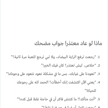
ماذا لو عاد معتذرا جواب مضحك
“رجعت ترفع الراية البيضاء، ولا تبي ترجع للعبة مرة ثانية؟”
“خلاص، ليش تعتذر؟ كان فيك الخير!”
“تعودنا على غيابك، بس ما في مشكلة نعود نتعود على وجودك!”
“يعني الآن اكتشفت إنك أخطأت؟ الحمد لله على رجوعك
للحياة!”
“أنت متأكد؟! ما كنتش فاكر أن في حاجة غلط قبل كده؟”
“رجعت تقول آسف؟ في حد فينا غلط؟”